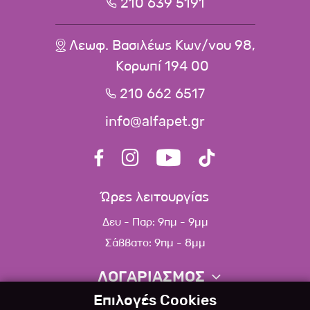
210 639 5191
Λεωφ. Βασιλέως Κων/νου 98,
Κορωπί 194 00
210 662 6517
info@alfapet.gr
Ώρες λειτουργίας
Δευ - Παρ: 9πμ - 9μμ
Σάββατο: 9πμ - 8μμ
ΛΟΓΑΡΙΑΣΜΟΣ
Επιλογές Cookies
Πληροφορίες λογαριασμού