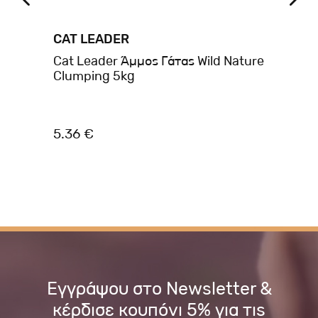
CAT LEADER
CA
Cat Leader Άμμος Γάτας Wild Nature
Ca
Clumping 5kg
Fr
5.36 €
9.
Εγγράψου στο Newsletter &
κέρδισε κουπόνι 5% για τις