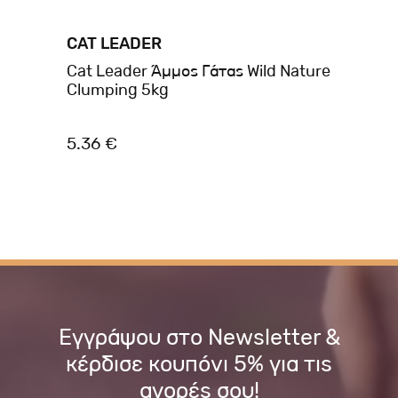
CAT LEADER
CA
n
Cat Leader Άμμος Γάτας Wild Nature
Ca
Clumping 5kg
10
5.36 €
8.
Εγγράψου στο Newsletter &
κέρδισε κουπόνι 5% για τις
αγορές σου!