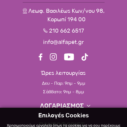
Λεωφ. Βασιλέως Κων/νου 98,
Κορωπί 194 00
210 662 6517
info@alfapet.gr
Ώρες λειτουργίας
Δευ - Παρ: 9πμ - 9μμ
Σάββατο: 9πμ - 8μμ
ΛΟΓΑΡΙΑΣΜΟΣ
Επιλογές Cookies
Πληροφορίες λογαριασμού
ΠΛΗΡΟΦΟΡΙΕΣ
Χρησιμοποιούμε εργαλεία όπως τα cookies για να σου παρέχουμε