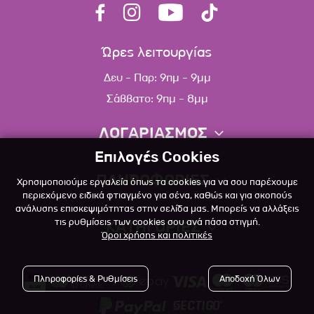
Ώρες λειτουργίας
Δευ - Παρ: 9πμ - 9μμ
Σάββατο: 9πμ - 8μμ
ΛΟΓΑΡΙΑΣΜΟΣ
Επιλογές Cookies
Πληροφορίες λογαριασμού
ΠΛΗΡΟΦΟΡΙΕΣ
Χρησιμοποιούμε εργαλεία όπως τα cookies για να σου παρέχουμε
Λίστα αγαπημένων
περιεχόμενο ειδικά φτιαγμένο για σένα, καθώς και για σκοπούς
ανάλυσης επισκεψιμότητας στην σελίδα μας. Μπορείς να αλλάξεις
Σχετικά
Πολιτική επιστροφών
τις ρυθμίσεις των cookies σου ανά πάσα στιγμή.
ΚΑΤΗΓΟΡΙΕΣ
Όροι χρήσης και πολιτικές
Επικοινωνία
Σκύλος
Blog
Πληροφορίες & Ρυθμίσεις
Αποδοχή Όλων
Γάτα
Όροι Χρήσης