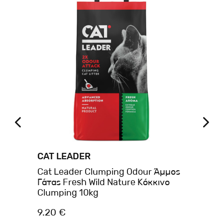
CAT LEADER
CA
Cat Leader Clumping Odour Άμμος
Ca
Γάτας Fresh Wild Nature Κόκκινο
Na
Clumping 10kg
9.20 €
9.