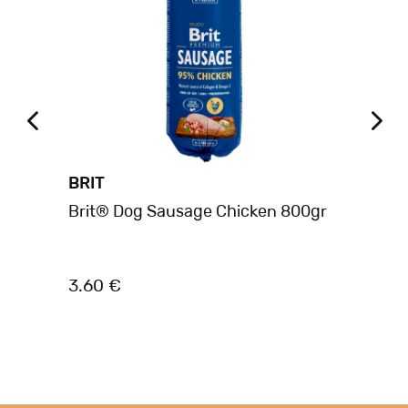
BRIT
BE
ion
Brit® Dog Sausage Chicken 800gr
Be
Κο
3.60 €
1.