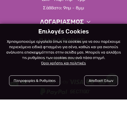
Σάββατο: 9πμ - 8μμ
ΛΟΓΑΡΙΑΣΜΟΣ
Επιλογές Cookies
Πληροφορίες λογαριασμού
ΠΛΗΡΟΦΟΡΙΕΣ
Χρησιμοποιούμε εργαλεία όπως τα cookies για να σου παρέχουμε
Λίστα αγαπημένων
περιεχόμενο ειδικά φτιαγμένο για σένα, καθώς και για σκοπούς
ανάλυσης επισκεψιμότητας στην σελίδα μας. Μπορείς να αλλάξεις
Σχετικά
Πολιτική επιστροφών
τις ρυθμίσεις των cookies σου ανά πάσα στιγμή.
ΚΑΤΗΓΟΡΙΕΣ
Όροι χρήσης και πολιτικές
Επικοινωνία
Σκύλος
Blog
Πληροφορίες & Ρυθμίσεις
Αποδοχή Όλων
Γάτα
Όροι Χρήσης
Μικρό Ζώο
Πολιτική Απορρήτου
Πτηνό
Copyright © 2023
-2026 Αlfapet.gr |
Τρόποι Πληρωμής
All rights reserved.
Ψάρι
Τρόποι Αποστολής

Powered by
Developed with
