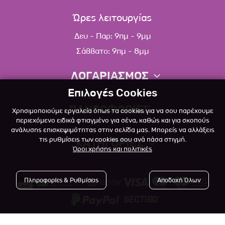
Ώρες λειτουργίας
Δευ - Παρ: 9πμ - 9μμ
Σάββατο: 9πμ - 8μμ
ΛΟΓΑΡΙΑΣΜΟΣ
Επιλογές Cookies
Πληροφορίες λογαριασμού
ΠΛΗΡΟΦΟΡΙΕΣ
Χρησιμοποιούμε εργαλεία όπως τα cookies για να σου παρέχουμε
Λίστα αγαπημένων
περιεχόμενο ειδικά φτιαγμένο για σένα, καθώς και για σκοπούς
ανάλυσης επισκεψιμότητας στην σελίδα μας. Μπορείς να αλλάξεις
Σχετικά
Πολιτική επιστροφών
τις ρυθμίσεις των cookies σου ανά πάσα στιγμή.
ΚΑΤΗΓΟΡΙΕΣ
Όροι χρήσης και πολιτικές
Επικοινωνία
Σκύλος
Blog
Πληροφορίες & Ρυθμίσεις
Αποδοχή Όλων
Γάτα
Όροι Χρήσης
Μικρό Ζώο
Πολιτική Απορρήτου