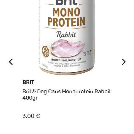
BRIT
BR
Brit® Dog Cans Monoprotein Rabbit
Br
400gr
80
3.00 €
4.