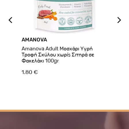
AMANOVA
BE
ans
Amanova Adult Μοσχάρι Υγρή
Be
Τροφή Σκύλου χωρίς Σιτηρά σε
Κο
Φακελάκι 100gr
1.80 €
1.