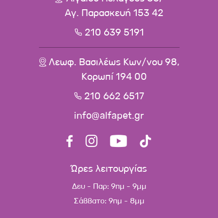
Αγ. Παρασκευή 153 42
210 639 5191
Λεωφ. Βασιλέως Κων/νου 98,
Κορωπί 194 00
210 662 6517
info@alfapet.gr
Ώρες λειτουργίας
Δευ - Παρ: 9πμ - 9μμ
Σάββατο: 9πμ - 8μμ