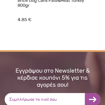
Brit® Dog Cans Pate&Meat Turkey
Br
800gr
40
4.85 €
3.
Εγγράψου στο Newsletter &
κέρδισε κουπόνι 5% για τις
αγορές σου!