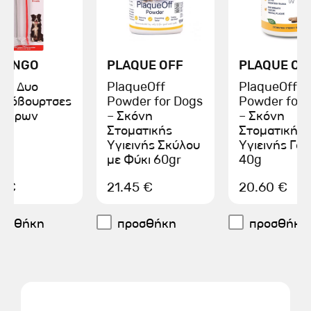
MINGO
PLAQUE OFF
PLAQUE OF
 Με Δυο
PlaqueOff
PlaqueOff
ντόβουρτσες
Powder for Dogs
Powder for 
 Άκρων
– Σκόνη
– Σκόνη
Στοματικής
Στοματικής
Υγιεινής Σκύλου
Υγιεινής Γάτ
με Φύκι 60gr
40g
0 €
21.45 €
20.60 €
ροσθήκη
προσθήκη
προσθήκη