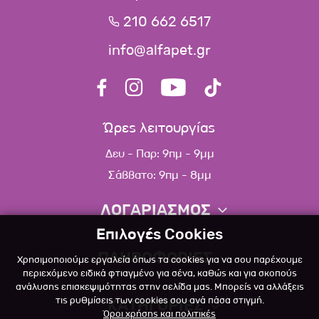
210 662 6517
info@alfapet.gr
Ώρες λειτουργίας
Δευ - Παρ: 9πμ - 9μμ
Σάββατο: 9πμ - 8μμ
ΛΟΓΑΡΙΑΣΜΟΣ
Επιλογές Cookies
Πληροφορίες λογαριασμού
ΠΛΗΡΟΦΟΡΙΕΣ
Χρησιμοποιούμε εργαλεία όπως τα cookies για να σου παρέχουμε
Λίστα αγαπημένων
περιεχόμενο ειδικά φτιαγμένο για σένα, καθώς και για σκοπούς
ανάλυσης επισκεψιμότητας στην σελίδα μας. Μπορείς να αλλάξεις
Σχετικά
Πολιτική επιστροφών
τις ρυθμίσεις των cookies σου ανά πάσα στιγμή.
ΚΑΤΗΓΟΡΙΕΣ
Όροι χρήσης και πολιτικές