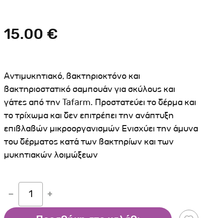
Σκύλου
Γάτας
Ταυτότητες Γάτας
Αλυσίδες-Φίμωτρα Σκύλου
Οδηγοί Γάτας
15.00 €
Παιχνίδια Σκύλου
ου
Ρουχαλάκια Σκύλου
Ταυτότητες Σκύλου
Αντιμυκητιακό, βακτηριοκτόνο και
Κουδουνάκια Σκύλου
βακτηριοστατικό σαμπουάν για σκύλους και
γάτες από την Tafarm. Προστατεύει το δέρμα και
Εκπαίδευση Σκύλου
το τρίχωμα και δεν επιτρέπει την ανάπτυξη
άτας
επιβλαβών μικροοργανισμών Ενισχύει την άμυνα
του δέρματος κατά των βακτηρίων και των
υ
μυκητιακών λοιμώξεων
κύλου
λου
1