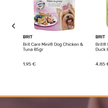
BRIT
BRIT
h
Brit Care Mini® Dog Chicken &
Brit®
Tuna 85gr
Duck 
1.95 €
4.85 