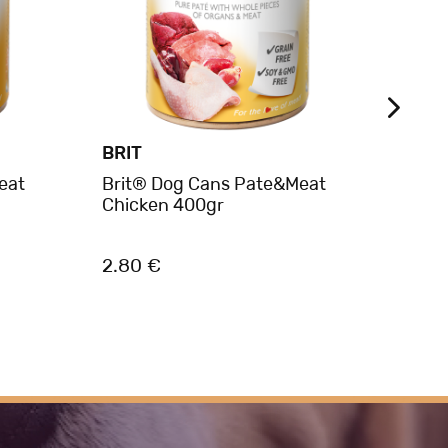
BRIT
BEL
eat
Brit® Dog Cans Pate&Meat
Belca
Chicken 400gr
Selec
Αμάρα
2.80 €
1.75 