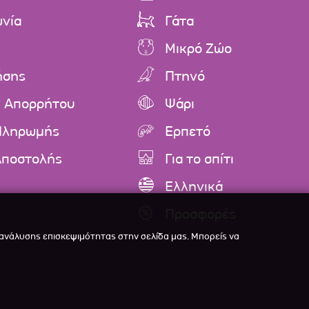
ωνία
Γάτα
Μικρό Ζώο
ήσης
Πτηνό
ή Απορρήτου
Ψάρι
Πληρωμής
Ερπετό
Αποστολής
Για το σπίτι
Ελληνικά
Προσφορές
 ανάλυσης επισκεψιμότητας στην σελίδα μας. Μπορείς να