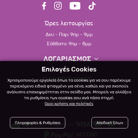
Ώρες λειτουργίας
Δευ - Παρ: 9πμ - 9μμ
Σάββατο: 9πμ - 8μμ
ΛΟΓΑΡΙΑΣΜΟΣ
Επιλογές Cookies
Πληροφορίες λογαριασμού
ΠΛΗΡΟΦΟΡΙΕΣ
Χρησιμοποιούμε εργαλεία όπως τα cookies για να σου παρέχουμε
Λίστα αγαπημένων
περιεχόμενο ειδικά φτιαγμένο για σένα, καθώς και για σκοπούς
ανάλυσης επισκεψιμότητας στην σελίδα μας. Μπορείς να αλλάξεις
Σχετικά
Πολιτική επιστροφών
τις ρυθμίσεις των cookies σου ανά πάσα στιγμή.
ΚΑΤΗΓΟΡΙΕΣ
Όροι χρήσης και πολιτικές
Επικοινωνία
Σκύλος
Blog
Πληροφορίες & Ρυθμίσεις
Αποδοχή Όλων
Γάτα
Όροι Χρήσης