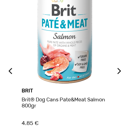
BRIT
BR
Brit® Dog Cans Pate&Meat Salmon
Br
800gr
80
4.85 €
4.