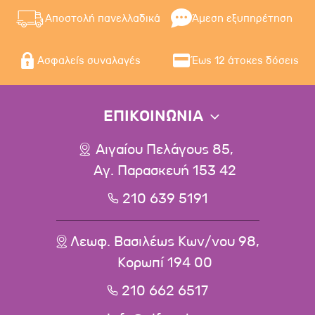
Αποστολή πανελλαδικά
Άμεση εξυπηρέτηση
Ασφαλείς συναλαγές
Έως 12 άτοκες δόσεις
ΕΠΙΚΟΙΝΩΝΙΑ
Αιγαίου Πελάγους 85,
Αγ. Παρασκευή 153 42
210 639 5191
Λεωφ. Βασιλέως Κων/νου 98,
Κορωπί 194 00
210 662 6517