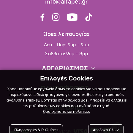
info@alfapet.gr
Ώρες λειτουργίας
Δευ - Παρ: 9πμ - 9μμ
Σάββατο: 9πμ - 8μμ
ΛΟΓΑΡΙΑΣΜΟΣ
Επιλογές Cookies
Πληροφορίες λογαριασμού
ΠΛΗΡΟΦΟΡΙΕΣ
Χρησιμοποιούμε εργαλεία όπως τα cookies για να σου παρέχουμε
Λίστα αγαπημένων
περιεχόμενο ειδικά φτιαγμένο για σένα, καθώς και για σκοπούς
ανάλυσης επισκεψιμότητας στην σελίδα μας. Μπορείς να αλλάξεις
Σχετικά
Πολιτική επιστροφών
τις ρυθμίσεις των cookies σου ανά πάσα στιγμή.
ΚΑΤΗΓΟΡΙΕΣ
Όροι χρήσης και πολιτικές
Επικοινωνία
Σκύλος
Blog
Πληροφορίες & Ρυθμίσεις
Αποδοχή Όλων