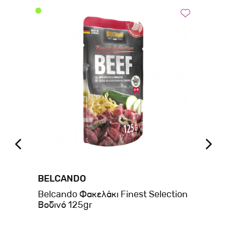
BELCANDO
BE
Belcando Φακελάκι Finest Selection
Be
Βοδινό 125gr
Σκ