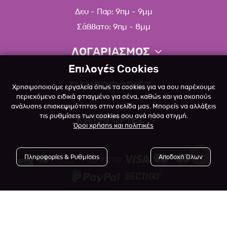
Δευ - Παρ: 9πμ - 9μμ
Σάββατο: 9πμ - 8μμ
ΛΟΓΑΡΙΑΣΜΟΣ
Επιλογές Cookies
Πληροφορίες λογαριασμού
ΠΛΗΡΟΦΟΡΙΕΣ
Χρησιμοποιούμε εργαλεία όπως τα cookies για να σου παρέχουμε
Λίστα αγαπημένων
περιεχόμενο ειδικά φτιαγμένο για σένα, καθώς και για σκοπούς
ανάλυσης επισκεψιμότητας στην σελίδα μας. Μπορείς να αλλάξεις
Σχετικά
Πολιτική επιστροφών
τις ρυθμίσεις των cookies σου ανά πάσα στιγμή.
ΚΑΤΗΓΟΡΙΕΣ
Όροι χρήσης και πολιτικές
Επικοινωνία
Σκύλος
Blog
Πληροφορίες & Ρυθμίσεις
Αποδοχή Όλων
Γάτα
Όροι Χρήσης
Μικρό Ζώο
Πολιτική Απορρήτου
Πτηνό
Copyright © 2023
-2026 Αlfapet.gr |
Τρόποι Πληρωμής
All rights reserved.
Ψάρι