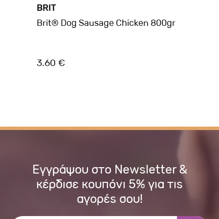
BRIT
A
ion
Brit® Dog Sausage Chicken 800gr
AM
BR
10
3.60 €
1.
Εγγράψου στο Newsletter &
κέρδισε κουπόνι 5% για τις
αγορές σου!