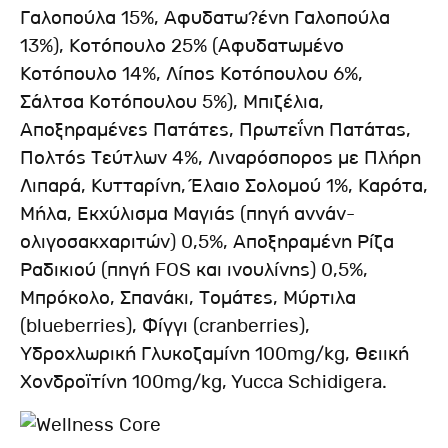
Γαλοπούλα 15%, Αφυδατω?ένη Γαλοπούλα
13%), Κοτόπουλο 25% (Αφυδατωμένο
Κοτόπουλο 14%, Λίπος Κοτόπουλου 6%,
Σάλτσα Κοτόπουλου 5%), Μπιζέλια,
Αποξηραμένες Πατάτες, Πρωτεΐνη Πατάτας,
Πολτός Τεύτλων 4%, Λιναρόσπορος με Πλήρη
Λιπαρά, Κυτταρίνη, Έλαιο Σολομού 1%, Καρότα,
Μήλα, Εκχύλισμα Μαγιάς (πηγή αννάν-
ολιγοσακχαριτών) 0,5%, Αποξηραμένη Ρίζα
Ραδικιού (πηγή FOS και ινουλίνης) 0,5%,
Μπρόκολο, Σπανάκι, Τομάτες, Μύρτιλα
(blueberries), Φίγγι (cranberries),
Υδροχλωρική Γλυκοζαμίνη 100mg/kg, Θειική
Χονδροϊτίνη 100mg/kg, Yucca Schidigera.