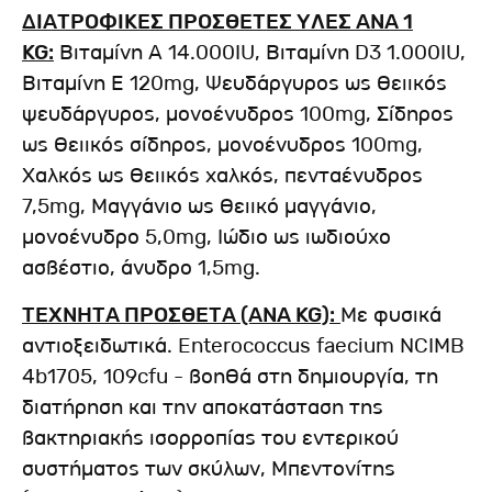
ΔΙΑΤΡΟΦΙΚΕΣ ΠΡΟΣΘΕΤΕΣ ΥΛΕΣ ΑΝΑ 1
KG:
Βιταμίνη Α 14.000IU, Βιταμίνη D3 1.000IU,
Βιταμίνη Ε 120mg, Ψευδάργυρος ως θειικός
ψευδάργυρος, μονοένυδρος 100mg, Σίδηρος
ως θειικός σίδηρος, μονοένυδρος 100mg,
Χαλκός ως θειικός χαλκός, πενταένυδρος
7,5mg, Μαγγάνιο ως θειικό μαγγάνιο,
μονοένυδρο 5,0mg, Ιώδιο ως ιωδιούχο
ασβέστιο, άνυδρο 1,5mg.
ΤΕΧΝΗΤΑ ΠΡΟΣΘΕΤΑ (ΑΝΑ KG):
Με φυσικά
αντιοξειδωτικά. Enterococcus faecium NCIMB
4b1705, 109cfu - βοηθά στη δημιουργία, τη
διατήρηση και την αποκατάσταση της
βακτηριακής ισορροπίας του εντερικού
συστήματος των σκύλων, Μπεντονίτης