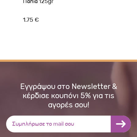
Πάπια 125gr
Τρ
1.75 €
1.
Εγγράψου στο Newsletter &
κέρδισε κουπόνι 5% για τις
αγορές σου!