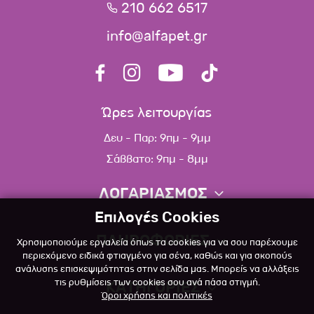
210 662 6517
info@alfapet.gr
Ώρες λειτουργίας
Δευ - Παρ: 9πμ - 9μμ
Σάββατο: 9πμ - 8μμ
ΛΟΓΑΡΙΑΣΜΟΣ
Επιλογές Cookies
Πληροφορίες λογαριασμού
ΠΛΗΡΟΦΟΡΙΕΣ
Χρησιμοποιούμε εργαλεία όπως τα cookies για να σου παρέχουμε
Λίστα αγαπημένων
περιεχόμενο ειδικά φτιαγμένο για σένα, καθώς και για σκοπούς
ανάλυσης επισκεψιμότητας στην σελίδα μας. Μπορείς να αλλάξεις
Σχετικά
Πολιτική επιστροφών
τις ρυθμίσεις των cookies σου ανά πάσα στιγμή.
ΚΑΤΗΓΟΡΙΕΣ
Όροι χρήσης και πολιτικές
Επικοινωνία