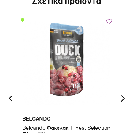
Σχετικά προϊόντα
BELCANDO
A
Belcando Φακελάκι Finest Selection
Am