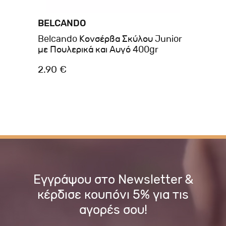
BELCANDO
BE
Belcando Κονσέρβα Σκύλου Junior
Be
με Πουλερικά και Αυγό 400gr
Αρ
2.90 €
2.
Εγγράψου στο Newsletter &
κέρδισε κουπόνι 5% για τις
αγορές σου!