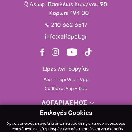
Λεωφ. Βασιλέως Κων/νου 98,
Κορωπί 194 00
210 662 6517
info@alfapet.gr
Ώρες λειτουργίας
Δευ - Παρ: 9πμ - 9μμ
Σάββατο: 9πμ - 8μμ
ΛΟΓΑΡΙΑΣΜΟΣ
Επιλογές Cookies
Πληροφορίες λογαριασμού
ΠΛΗΡΟΦΟΡΙΕΣ
Χρησιμοποιούμε εργαλεία όπως τα cookies για να σου παρέχουμε
Λίστα αγαπημένων
περιεχόμενο ειδικά φτιαγμένο για σένα, καθώς και για σκοπούς