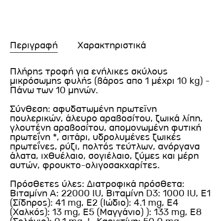
Περιγραφή
Χαρακτηριστικά
Πλήρης τροφή για ενήλικες σκύλους
μικρόσωμης φυλής (βάρος απο 1 μέχρι 10 kg) -
Πάνω των 10 μηνών.
Σύνθεση: αφυδατωμένη πρωτεϊνη
πουλερικών, άλευρο αραβοσίτου, ζωικά λίπη,
γλουτένη αραβοσίτου, απομονωμένη φυτική
πρωτεΐνη *, σιτάρι, υδρολυμένες ζωικές
πρωτεΐνες, ρύζι, πολτός τεύτλων, ανόργανα
άλατα, ιχθυέλαιο, σογιέλαιο, ζύμες και μέρη
αυτών, φρουκτο-ολιγοσακχαρίτες.
Πρόσθετες ύλες: Διατροφικά πρόσθετα:
Βιταμίνη Α: 22000 IU, Βιταμίνη D3: 1000 IU, Ε1
(Σίδηρος): 41 mg, Ε2 (Ιώδιο): 4.1 mg, Ε4
(Χαλκός): 13 mg, Ε5 (Μαγγάνιο) ): 133 mg, Ε8