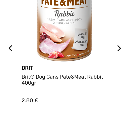
BRIT
BE
ans
Brit® Dog Cans Pate&Meat Rabbit
Be
400gr
Βο
2.80 €
2.