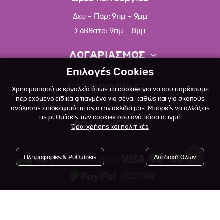
Δευ - Παρ: 9πμ - 9μμ
Σάββατο: 9πμ - 8μμ
ΛΟΓΑΡΙΑΣΜΟΣ
Επιλογές Cookies
Πληροφορίες λογαριασμού
ΠΛΗΡΟΦΟΡΙΕΣ
Χρησιμοποιούμε εργαλεία όπως τα cookies για να σου παρέχουμε
Λίστα αγαπημένων
περιεχόμενο ειδικά φτιαγμένο για σένα, καθώς και για σκοπούς
ανάλυσης επισκεψιμότητας στην σελίδα μας. Μπορείς να αλλάξεις
Σχετικά
Πολιτική επιστροφών
τις ρυθμίσεις των cookies σου ανά πάσα στιγμή.
ΚΑΤΗΓΟΡΙΕΣ
Όροι χρήσης και πολιτικές
Επικοινωνία
Σκύλος
Blog
Πληροφορίες & Ρυθμίσεις
Αποδοχή Όλων
Γάτα
Όροι Χρήσης
Μικρό Ζώο
Πολιτική Απορρήτου
Πτηνό
Copyright © 2023
-2026 Αlfapet.gr |
Τρόποι Πληρωμής
All rights reserved.