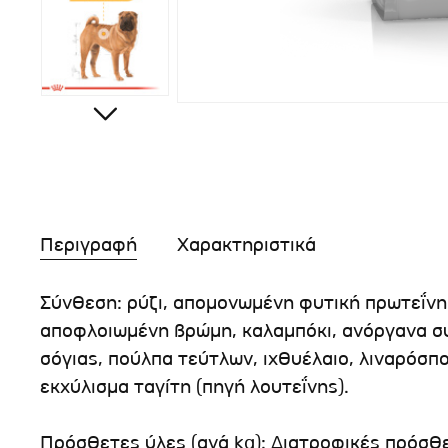
Περιγραφή
Χαρακτηριστικά
Σύνθεση: ρύζι, απομονωμένη φυτική πρωτεΐνη*,
αποφλοιωμένη βρώμη, καλαμπόκι, ανόργανα συ
σόγιας, πούλπα τεύτλων, ιχθυέλαιο, λιναρόσπ
εκχύλισμα ταγίτη (πηγή λουτεΐνης).
Πρόσθετες ύλες (ανά kg): Διατροφικές πρόσθετ