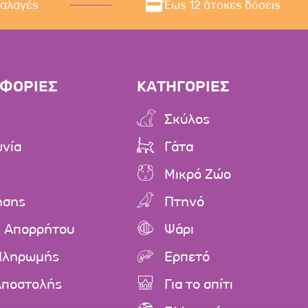
ναλαγές
Έως 12 άτοκες δόσεις
ΦΟΡΙΕΣ
ΚΑΤΗΓΟΡΙΕΣ
Σκύλος
ωνία
Γάτα
Μικρό Ζώο
ήσης
Πτηνό
ή Απορρήτου
Ψάρι
Πληρωμής
Ερπετό
Αποστολής
Για το σπίτι