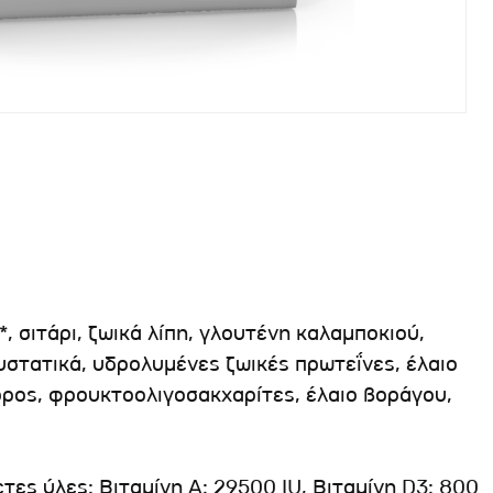
 σιτάρι, ζωικά λίπη, γλουτένη καλαμποκιού,
στατικά, υδρολυμένες ζωικές πρωτεΐνες, έλαιο
ορος, φρουκτοολιγοσακχαρίτες, έλαιο βοράγου,
ες ύλες: Βιταμίνη A: 29500 IU, Βιταμίνη D3: 800