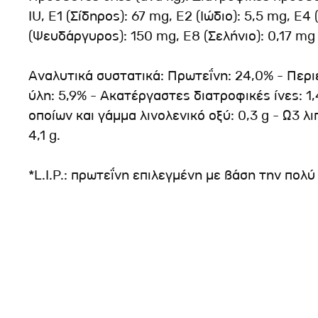
IU, E1 (Σίδηρος): 67 mg, E2 (Ιώδιο): 5,5 mg, E4
(Ψευδάργυρος): 150 mg, E8 (Σελήνιο): 0,17 mg
Αναλυτικά συστατικά: Πρωτεΐνη: 24,0% - Περι
ύλη: 5,9% - Ακατέργαστες διατροφικές ίνες: 1,
οποίων και γάμμα λινολενικό οξύ: 0,3 g - Ω3 λ
4,1 g.
*L.I.P.: πρωτεΐνη επιλεγμένη με βάση την πολ