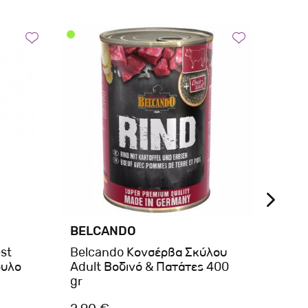
BELCANDO
BRIT
st
Belcando Κονσέρβα Σκύλου
Brit
ουλο
Adult Βοδινό & Πατάτες 400
Pouch
gr
Fami