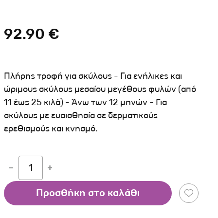
Σκύλου
Γάτας
Ταυτότητες Γάτας
Αλυσίδες-Φίμωτρα Σκύλου
Οδηγοί Γάτας
92.90 €
Παιχνίδια Σκύλου
ου
Ρουχαλάκια Σκύλου
Ταυτότητες Σκύλου
Πλήρης τροφή για σκύλους - Για ενήλικες και
Κουδουνάκια Σκύλου
ώριμους σκύλους μεσαίου μεγέθους φυλών (από
11 έως 25 κιλά) - Άνω των 12 μηνών - Για
Εκπαίδευση Σκύλου
σκύλους με ευαισθησία σε δερματικούς
άτας
ερεθισμούς και κνησμό.
υ
κύλου
1
λου
Προσθήκη στο καλάθι