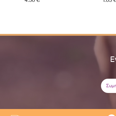
4.50 €
1.05 
Ε