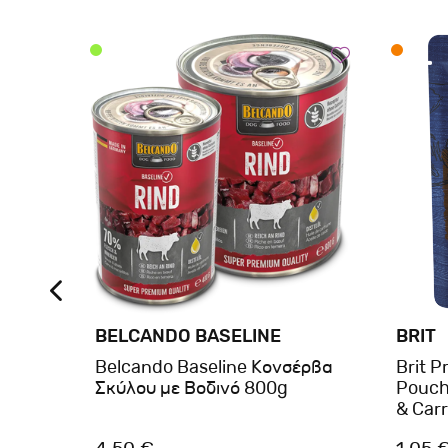
BELCANDO BASELINE
BRIT
έρβα
Belcando Baseline Κονσέρβα
Brit 
Σκύλου με Βοδινό 800g
Pouche
& Car