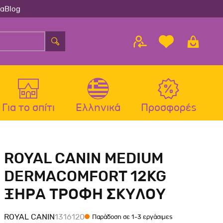
ία
Blog
Για το σπίτι
Ελληνικά
Προσφορές
λου
ς
Αξεσουάρ Σκύλου
Αξεσουάρ Γάτας
ROYAL CANIN MEDIUM
λου
Μπολ-Ταιστρες-Ποτίστρες Σκύλου
Μπολ-Ταιστρες-Ποτίστρες Γάτας
DERMACOMFORT 12KG
Περιλαίμια Σκύλου
Περιλαίμια-Σαμαράκια Γάτας
ΞΗΡΑ ΤΡΟΦΗ ΣΚΥΛΟΥ
Σαμαράκια Σκύλου
Παιχνίδια Γάτας
Οδηγοί-Πτυσσόμενοι Οδηγοί
Ονυχοδρόμια Γάτας
ROYAL CANIN
1316120
Παράδοση σε 1-3 εργάσιμες