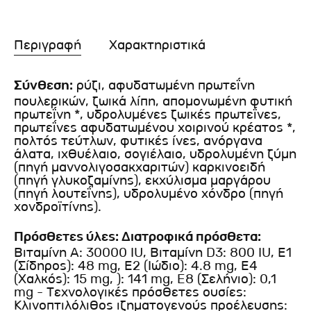
Περιγραφή
Χαρακτηριστικά
Σύνθεση:
ρύζι, αφυδατωμένη πρωτεΐνη
πουλερικών, ζωικά λίπη, απομονωμένη φυτική
πρωτεΐνη *, υδρολυμένες ζωικές πρωτεΐνες,
πρωτεΐνες αφυδατωμένου χοιρινού κρέατος *,
πολτός τεύτλων, φυτικές ίνες, ανόργανα
άλατα, ιχθυέλαιο, σογιέλαιο, υδρολυμένη ζύμη
(πηγή μαννολιγοσακχαριτών) καρκινοειδή
(πηγή γλυκοζαμίνης), εκχύλισμα μαργάρου
(πηγή λουτεΐνης), υδρολυμένο χόνδρο (πηγή
χονδροϊτίνης).
Πρόσθετες ύλες: Διατροφικά πρόσθετα:
Βιταμίνη Α: 30000 IU, Βιταμίνη D3: 800 IU, Ε1
(Σίδηρος): 48 mg, Ε2 (Ιώδιο): 4.8 mg, Ε4
(Χαλκός): 15 mg, ): 141 mg, E8 (Σελήνιο): 0,1
mg - Τεχνολογικές πρόσθετες ουσίες:
Κλινοπτιλόλιθος ιζηματογενούς προέλευσης: