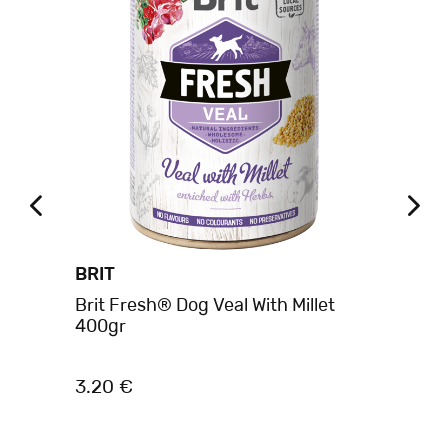
BRIT
BR
Brit Fresh® Dog Veal With Millet
Br
400gr
Pou
Ca
3.20 €
1.