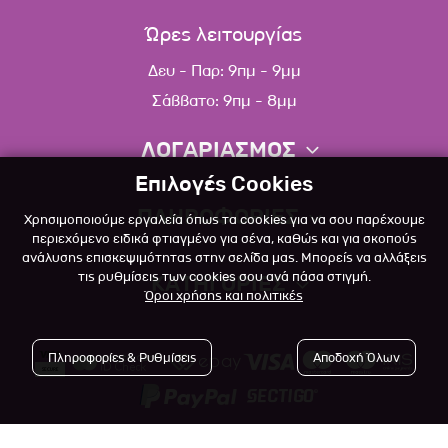
Ώρες λειτουργίας
Δευ - Παρ: 9πμ - 9μμ
Σάββατο: 9πμ - 8μμ
ΛΟΓΑΡΙΑΣΜΟΣ
Επιλογές Cookies
Πληροφορίες λογαριασμού
ΠΛΗΡΟΦΟΡΙΕΣ
Χρησιμοποιούμε εργαλεία όπως τα cookies για να σου παρέχουμε
Λίστα αγαπημένων
περιεχόμενο ειδικά φτιαγμένο για σένα, καθώς και για σκοπούς
ανάλυσης επισκεψιμότητας στην σελίδα μας. Μπορείς να αλλάξεις
Σχετικά
Πολιτική επιστροφών
τις ρυθμίσεις των cookies σου ανά πάσα στιγμή.
ΚΑΤΗΓΟΡΙΕΣ
Όροι χρήσης και πολιτικές
Επικοινωνία
Σκύλος
Blog
Πληροφορίες & Ρυθμίσεις
Αποδοχή Όλων
Γάτα
Όροι Χρήσης
Μικρό Ζώο
Πολιτική Απορρήτου