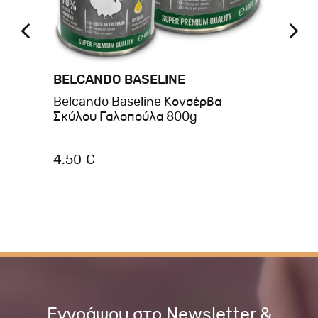
BELCANDO BASELINE
BR
Belcando Baseline Κονσέρβα
Br
 &
Σκύλου Γαλοπούλα 800g
40
4.50 €
2.
Εγγράψου στο Newsletter &