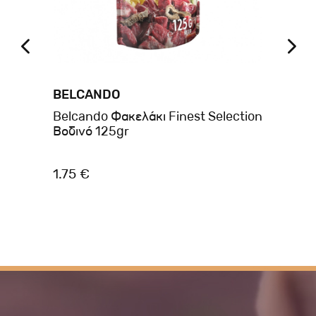
BELCANDO
BR
son
Belcando Φακελάκι Finest Selection
Br
Βοδινό 125gr
Ri
1.75 €
3.