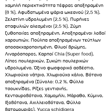
χαμηλή περιεκτικότητα τέφρας αποξηραμένη
(8 %), Aφυδατωμένα ψάρια ωκεανού (2,5 %),
Ζελατίνη υδρολυμένη (2,5 %), Πυρήνες
σταφυλιών αλεσμένοι (2,5 %), Ζύμη
ζυθοποιίας αποξηραμένη, Αποξηραμένοι λοβοί
χαρουπιών, Πούλπα αποξηραμένων τεύτλων
αποσακχαροποιημένη, Φλυοί βρώμης,
Λιναρόσπορος, Καρποί Chia (Super food),
Λίπος πουλερικών, Συκώτι πουλερικών
υδρολυμένο, Όξινο φωσφορικό ασβέστιο,
Χλωριούχο νάτριο, Χλωριούχο κάλιο, Βότανα
αποξηραμένα (Σύνολο: 0,2 %, Φύλλα
τσουκνίδας, Ρίζες γεντιανής,
Κενταυροβότανα, Χαμομήλι, Μάραθο, Κύμινο,
Ιξοβότανα, Αχιλλειοβότανα, Φύλλα
βατομουριάς), Yucca schidigera