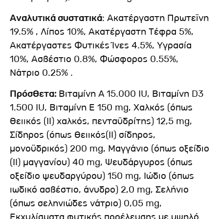
Αναλυτικά συστατικά
: Ακατέργαστη Πρωτεϊνη
19.5% , Λίπος 10%, Ακατέργαστη Τέφρα 5%,
Ακατέργαστες Φυτικές Ίνες 4.5%, Υγρασία
10%, Ασβέστιο 0.8%, Φώσφορος 0.55%,
Νάτριο 0.25% .
Πρόσθετα:
Βιταμίνη A 15.000 IU, Βιταμίνη D3
1.500 IU, Βιταμίνη Ε 150 mg, Χαλκός (όπως
θειικός (ΙΙ) χαλκός, πενταϋδρίτης) 12,5 mg,
Σίδηρος (όπως θειικός(ΙΙ) σίδηρος,
μονοϋδρικός) 200 mg, Μαγγάνιο (όπως οξείδιο
(ΙΙ) μαγγανίου) 40 mg, Ψευδάργυρος (όπως
οξείδιο ψευδαργύρου) 150 mg, Ιώδιο (όπως
ιωδικό ασβέστιο, άνυδρο) 2,0 mg, Σελήνιο
(όπως σεληνιώδες νάτριο) 0,05 mg,
Εκχυλίσματα φυτικής προέλευσης με υψηλό