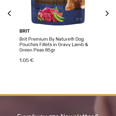
BRIT
BE
s
Brit Premium By Nature® Dog
Be
Pouches Fillets in Gravy Lamb &
Κυ
Green Peas 85gr
1.05 €
1.