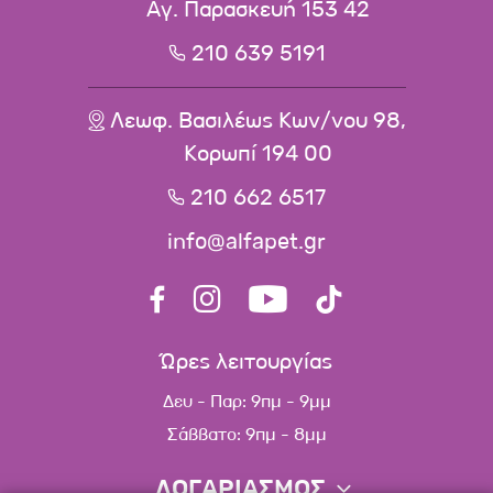
Αγ. Παρασκευή 153 42
210 639 5191
Λεωφ. Βασιλέως Κων/νου 98,
Κορωπί 194 00
210 662 6517
info@alfapet.gr
Ώρες λειτουργίας
Δευ - Παρ: 9πμ - 9μμ
Σάββατο: 9πμ - 8μμ
ΛΟΓΑΡΙΑΣΜΟΣ