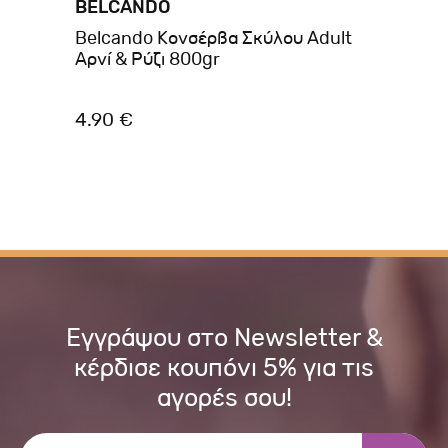
BELCANDO
BR
Belcando Κονσέρβα Σκύλου Adult
Br
Αρνί & Ρύζι 800gr
40
4.90 €
2.
Εγγράψου στο Newsletter &
κέρδισε κουπόνι 5% για τις
αγορές σου!