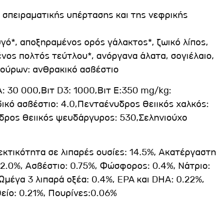
 σπειραματικής υπέρτασης και της νεφρικής
γό*, αποξηραμένος ορός γάλακτος*, ζωικό λίπος,
νος πολτός τεύτλου*, ανόργανα άλατα, σογιέλαιο,
 ούρων: ανθρακικό ασβέστιο
A: 30 000,Βιτ D3: 1000,Βιτ Ε:350 mg/kg:
ικό ασβέστιο: 4.0,Πενταένυδρος θειικός χαλκός:
δρος θειικός ψευδάργυρος: 530,Σεληνιούχο
εκτικότητα σε λιπαρές ουσίες: 14.5%, Ακατέργαστη
 2.0%, Ασβέστιο: 0.75%, Φώσφορος: 0.4%, Νάτριο:
 Ωμέγα 3 λιπαρά οξέα: 0.4%, EPA και DHA: 0.22%,
είο: 0.21%, Πουρίνες:0.06%