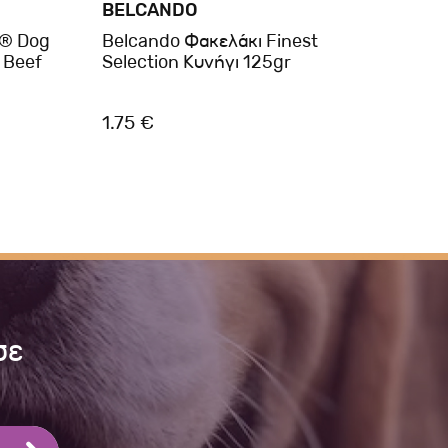
BELCANDO
BRIT
e® Dog
Belcando Φακελάκι Finest
Brit
y Beef
Selection Κυνήγι 125gr
Cans 
1.75 €
4.10
σε