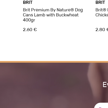
BRIT
BRIT
at
Brit Premium By Nature® Dog
Brit®
Cans Lamb with Buckwheat
Chick
400gr
2.60 €
2.80 
Ε