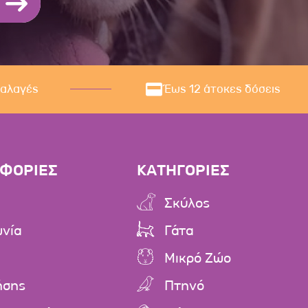
ναλαγές
Έως 12 άτοκες δόσεις
ΦΟΡΙΕΣ
ΚΑΤΗΓΟΡΙΕΣ
Σκύλος
ωνία
Γάτα
Μικρό Ζώο
ήσης
Πτηνό