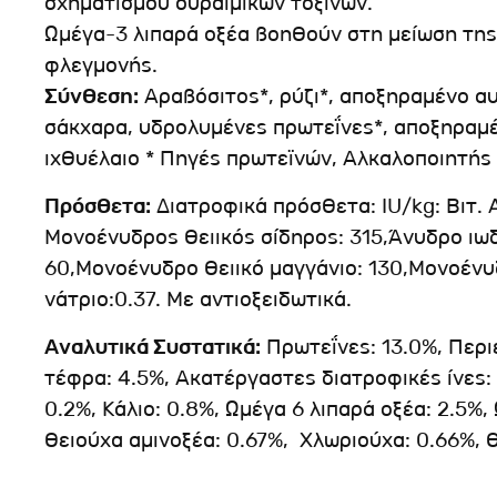
σχηματισμού ουραιμικών τοξινών.
Ωμέγα-3 λιπαρά οξέα βοηθούν στη μείωση της
φλεγμονής.
Σύνθεση:
Αραβόσιτος*, ρύζι*, αποξηραμένο αυ
σάκχαρα, υδρολυμένες πρωτεΐνες*, αποξηραμέ
ιχθυέλαιο * Πηγές πρωτεϊνών, Αλκαλοποιητής
Πρόσθετα:
Διατροφικά πρόσθετα: IU/kg: Βιτ. 
Μονοένυδρος θειικός σίδηρος: 315,Άνυδρο ιωδ
60,Μονοένυδρο θειικό μαγγάνιο: 130,Μονοένυ
νάτριο:0.37. Με αντιοξειδωτικά.
Αναλυτικά Συστατικά:
Πρωτεΐνες: 13.0%, Περι
τέφρα: 4.5%, Ακατέργαστες διατροφικές ίνες:
0.2%, Κάλιο: 0.8%, Ωμέγα 6 λιπαρά οξέα: 2.5%,
Θειούχα αμινοξέα: 0.67%, Χλωριούχα: 0.66%, Θ