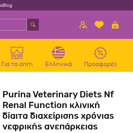
ία
Blog
Για το σπίτι
Ελληνικά
Προσφορές
λου
ς
Αξεσουάρ Σκύλου
Αξεσουάρ Γάτας
Purina Veterinary Diets Nf
λου
Μπολ-Ταιστρες-Ποτίστρες Σκύλου
Μπολ-Ταιστρες-Ποτίστρες Γάτας
Renal Function κλινική
Περιλαίμια Σκύλου
Περιλαίμια-Σαμαράκια Γάτας
δίαιτα διαχείρισης χρόνιας
Σαμαράκια Σκύλου
Παιχνίδια Γάτας
νεφρικής ανεπάρκειας
Οδηγοί-Πτυσσόμενοι Οδηγοί
Ονυχοδρόμια Γάτας