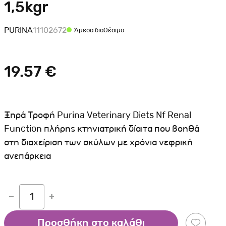
1,5kgr
Σκύλου
Γάτας
Ταυτότητες Γάτας
Αλυσίδες-Φίμωτρα Σκύλου
Οδηγοί Γάτας
PURINA
11102672
Άμεσα διαθέσιμο
Παιχνίδια Σκύλου
ου
Ρουχαλάκια Σκύλου
19.57 €
Ταυτότητες Σκύλου
Κουδουνάκια Σκύλου
Εκπαίδευση Σκύλου
Ξηρά Τροφή Purina Veterinary Diets Nf Renal
άτας
Function πλήρης κτηνιατρική δίαιτα που βοηθά
στη διαχείριση των σκύλων με χρόνια νεφρική
υ
ανεπάρκεια
κύλου
λου
1
Προσθήκη στο καλάθι