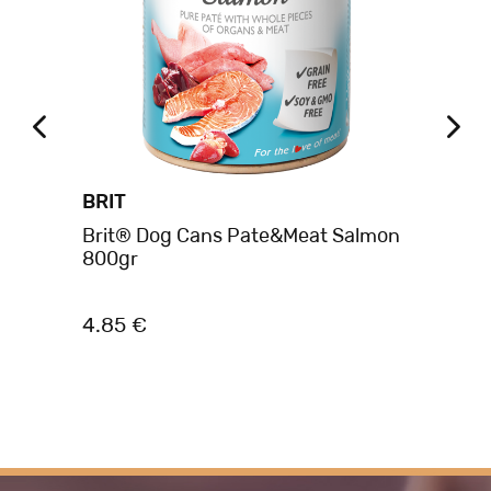
BRIT
BR
ans
Brit® Dog Cans Pate&Meat Salmon
Br
800gr
Ch
4.85 €
4.