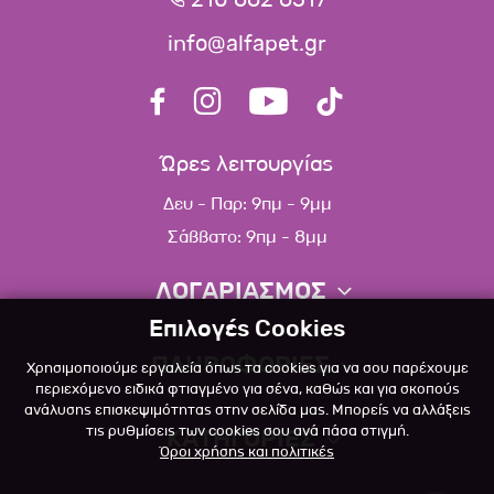
210 662 6517
info@alfapet.gr
Ώρες λειτουργίας
Δευ - Παρ: 9πμ - 9μμ
Σάββατο: 9πμ - 8μμ
ΛΟΓΑΡΙΑΣΜΟΣ
Επιλογές Cookies
Πληροφορίες λογαριασμού
ΠΛΗΡΟΦΟΡΙΕΣ
Χρησιμοποιούμε εργαλεία όπως τα cookies για να σου παρέχουμε
Λίστα αγαπημένων
περιεχόμενο ειδικά φτιαγμένο για σένα, καθώς και για σκοπούς
ανάλυσης επισκεψιμότητας στην σελίδα μας. Μπορείς να αλλάξεις
Σχετικά
Πολιτική επιστροφών
τις ρυθμίσεις των cookies σου ανά πάσα στιγμή.
ΚΑΤΗΓΟΡΙΕΣ
Όροι χρήσης και πολιτικές
Επικοινωνία
Σκύλος