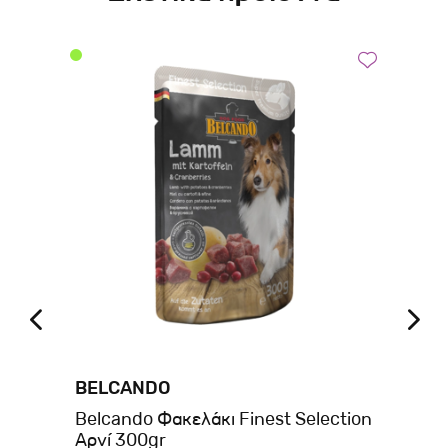
BELCANDO
BE
ion
Belcando Φακελάκι Finest Selection
Be
Αρνί 300gr
Σκ