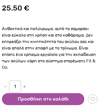
Σκύλου
Γάτας
Ταυτότητες Γάτας
25.50 €
Αλυσίδες-Φίμωτρα Σκύλου
Οδηγοί Γάτας
Παιχνίδια Σκύλου
ου
Ρουχαλάκια Σκύλου
Ανθεκτικό και πολύχρωμο, αυτό το σαμαράκι
Ταυτότητες Σκύλου
είναι εύκολο στη χρήση και στο καθάρισμα. Δεν
επηρεάζει την κινητικότητα του σκύλου σας και
Κουδουνάκια Σκύλου
είναι απαλό στην επαφή με το τρίχωμα. Είναι
Εκπαίδευση Σκύλου
επίσης ένα χρήσιμο εργαλείο για την εκπαίδευση
άτας
των σκύλων χάρη στο σύστημα στερέωσης Fit &
Go.
υ
κύλου
1
λου
Προσθήκη στο καλάθι