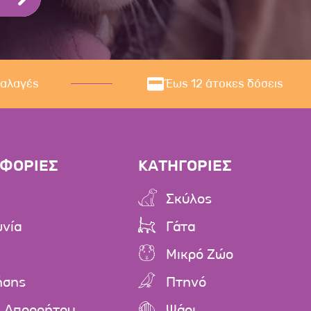
ναλαγές
Έως 12 άτοκες δόσεις
ΦΟΡΙΕΣ
ΚΑΤΗΓΟΡΙΕΣ
Σκύλος
ωνία
Γάτα
Μικρό Ζώο
ήσης
Πτηνό
ή Απορρήτου
Ψάρι