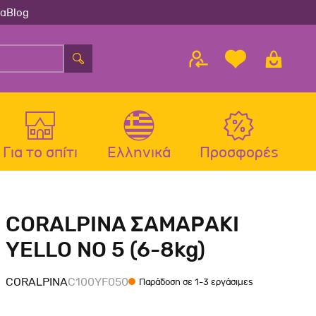
ία
Blog
Για το σπίτι
Ελληνικά
Προσφορές
λου
ς
Αξεσουάρ Σκύλου
Αξεσουάρ Γάτας
CORALPINA ΣΑΜΑΡΑΚΙ
λου
Μπολ-Ταιστρες-Ποτίστρες Σκύλου
Μπολ-Ταιστρες-Ποτίστρες Γάτας
YELLO NO 5 (6-8kg)
Περιλαίμια Σκύλου
Περιλαίμια-Σαμαράκια Γάτας
Σαμαράκια Σκύλου
Παιχνίδια Γάτας
CORALPINA
C100YF050
Παράδοση σε 1-3 εργάσιμες
Οδηγοί-Πτυσσόμενοι Οδηγοί
Ονυχοδρόμια Γάτας