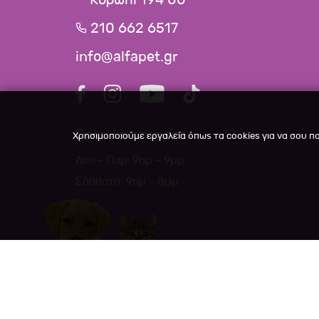
210 662 6517
info@alfapet.gr
Ώρες λειτουργίας
Χρησιμοποιούμε εργαλεία όπως τα cookies για να σου π
Δευ - Παρ: 9πμ - 9μμ
Σάββατο: 9πμ - 8μμ
Copyright ©