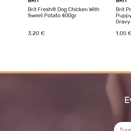
BRIT
BRIT
tein
Brit Fresh® Dog Chicken With
Brit 
Sweet Potato 400gr
Puppy 
Gravy
3.20 €
1.05 
Ε