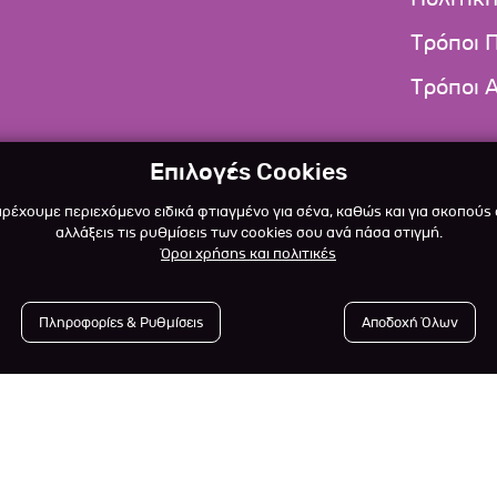
Τρόποι 
Τρόποι 
Επιλογές Cookies
αρέχουμε περιεχόμενο ειδικά φτιαγμένο για σένα, καθώς και για σκοπούς
αλλάξεις τις ρυθμίσεις των cookies σου ανά πάσα στιγμή.
Όροι χρήσης και πολιτικές
Πληροφορίες & Ρυθμίσεις
Αποδοχή Όλων
 2023
-2026 Αlfapet.gr |
All rights reserved.
Powered by
De
