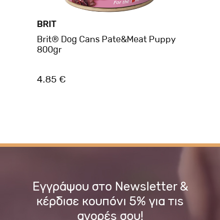
BRIT
BR
mb
Brit® Dog Cans Pate&Meat Puppy
Br
800gr
Be
4.85 €
2.
Εγγράψου στο Newsletter &
κέρδισε κουπόνι 5% για τις
αγορές σου!