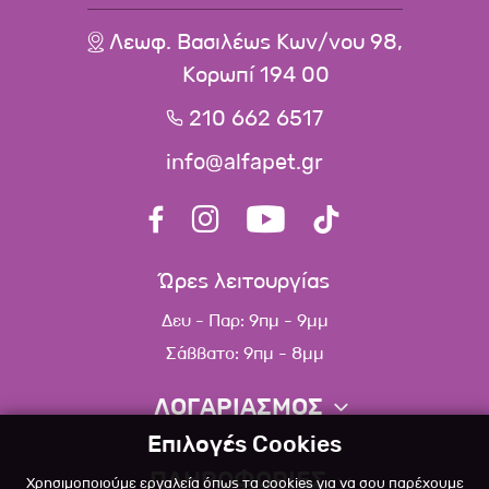
Λεωφ. Βασιλέως Κων/νου 98,
Κορωπί 194 00
210 662 6517
info@alfapet.gr
Ώρες λειτουργίας
Δευ - Παρ: 9πμ - 9μμ
Σάββατο: 9πμ - 8μμ
ΛΟΓΑΡΙΑΣΜΟΣ
Επιλογές Cookies
Πληροφορίες λογαριασμού
ΠΛΗΡΟΦΟΡΙΕΣ
Χρησιμοποιούμε εργαλεία όπως τα cookies για να σου παρέχουμε