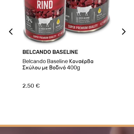
BELCANDO BASELINE
BR
b
Belcando Baseline Κονσέρβα
Br
Σκύλου με Βοδινό 400g
Po
Gr
2.50 €
1.