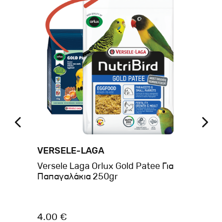
VERSELE-LAGA
VI
Versele Laga Orlux Gold Patee Για
Me
Παπαγαλάκια 250gr
κα
4.00 €
6.