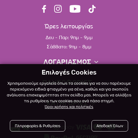
Ώρες λειτουργίας
Δευ - Παρ: 9πμ - 9μμ
Σάββατο: 9πμ - 8μμ
ΛΟΓΑΡΙΑΣΜΟΣ
Επιλογές Cookies
Πληροφορίες λογαριασμού
ΠΛΗΡΟΦΟΡΙΕΣ
Χρησιμοποιούμε εργαλεία όπως τα cookies για να σου παρέχουμε
Λίστα αγαπημένων
περιεχόμενο ειδικά φτιαγμένο για σένα, καθώς και για σκοπούς
ανάλυσης επισκεψιμότητας στην σελίδα μας. Μπορείς να αλλάξεις
Σχετικά
Πολιτική επιστροφών
τις ρυθμίσεις των cookies σου ανά πάσα στιγμή.
ΚΑΤΗΓΟΡΙΕΣ
Όροι χρήσης και πολιτικές
Επικοινωνία
Σκύλος
Blog
Πληροφορίες & Ρυθμίσεις
Αποδοχή Όλων
Γάτα
Όροι Χρήσης