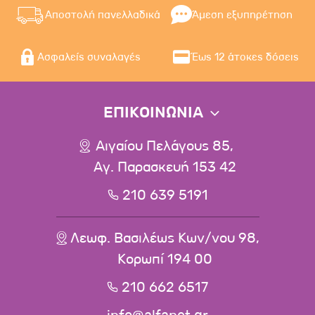
Αποστολή πανελλαδικά
Άμεση εξυπηρέτηση
Ασφαλείς συναλαγές
Έως 12 άτοκες δόσεις
ΕΠΙΚΟΙΝΩΝΙΑ
Αιγαίου Πελάγους 85,
Αγ. Παρασκευή 153 42
210 639 5191
Λεωφ. Βασιλέως Κων/νου 98,
Κορωπί 194 00
210 662 6517