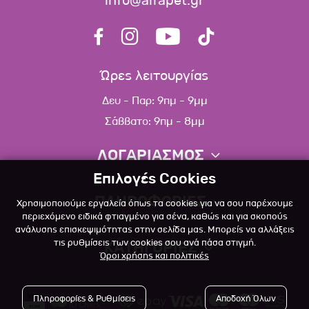
info@alfapet.gr
Ώρες λειτουργίας
Δευ - Παρ: 9πμ - 9μμ
Σάββατο: 9πμ - 8μμ
ΛΟΓΑΡΙΑΣΜΟΣ
Επιλογές Cookies
Πληροφορίες λογαριασμού
ΠΛΗΡΟΦΟΡΙΕΣ
Χρησιμοποιούμε εργαλεία όπως τα cookies για να σου παρέχουμε
Λίστα αγαπημένων
περιεχόμενο ειδικά φτιαγμένο για σένα, καθώς και για σκοπούς
ανάλυσης επισκεψιμότητας στην σελίδα μας. Μπορείς να αλλάξεις
Σχετικά
Πολιτική επιστροφών
τις ρυθμίσεις των cookies σου ανά πάσα στιγμή.
ΚΑΤΗΓΟΡΙΕΣ
Όροι χρήσης και πολιτικές
Επικοινωνία
Σκύλος
Blog
Πληροφορίες & Ρυθμίσεις
Αποδοχή Όλων
Γάτα