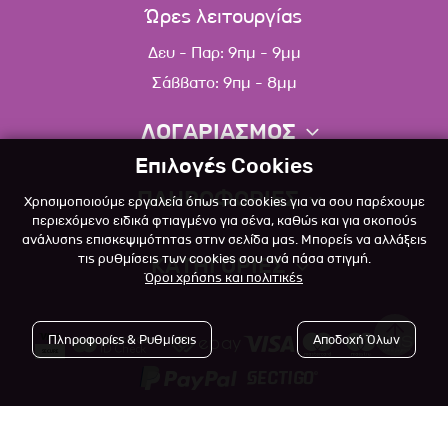
Ώρες λειτουργίας
Δευ - Παρ: 9πμ - 9μμ
Σάββατο: 9πμ - 8μμ
ΛΟΓΑΡΙΑΣΜΟΣ
Επιλογές Cookies
Πληροφορίες λογαριασμού
ΠΛΗΡΟΦΟΡΙΕΣ
Χρησιμοποιούμε εργαλεία όπως τα cookies για να σου παρέχουμε
Λίστα αγαπημένων
περιεχόμενο ειδικά φτιαγμένο για σένα, καθώς και για σκοπούς
ανάλυσης επισκεψιμότητας στην σελίδα μας. Μπορείς να αλλάξεις
Σχετικά
Πολιτική επιστροφών
τις ρυθμίσεις των cookies σου ανά πάσα στιγμή.
ΚΑΤΗΓΟΡΙΕΣ
Όροι χρήσης και πολιτικές
Επικοινωνία
Σκύλος
Blog
Πληροφορίες & Ρυθμίσεις
Αποδοχή Όλων
Γάτα
Όροι Χρήσης
Μικρό Ζώο
Πολιτική Απορρήτου
Πτηνό
Copyright © 2023
-2026 Αlfapet.gr |
Τρόποι Πληρωμής