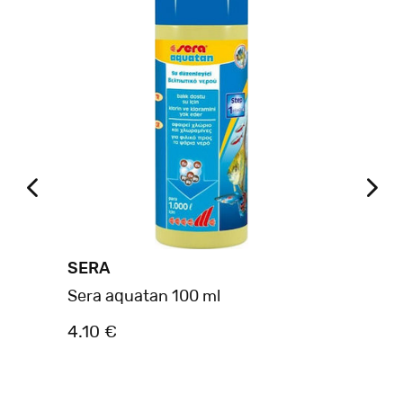
SERA
SE
Sera aquatan 100 ml
Se
4.10 €
8.