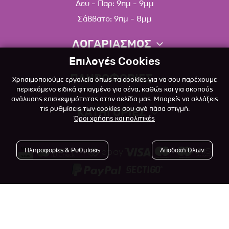
Δευ - Παρ: 9πμ - 9μμ
Σάββατο: 9πμ - 8μμ
ΛΟΓΑΡΙΑΣΜΟΣ
Επιλογές Cookies
Πληροφορίες λογαριασμού
ΠΛΗΡΟΦΟΡΙΕΣ
Χρησιμοποιούμε εργαλεία όπως τα cookies για να σου παρέχουμε
Λίστα αγαπημένων
περιεχόμενο ειδικά φτιαγμένο για σένα, καθώς και για σκοπούς
ανάλυσης επισκεψιμότητας στην σελίδα μας. Μπορείς να αλλάξεις
Σχετικά
Πολιτική επιστροφών
τις ρυθμίσεις των cookies σου ανά πάσα στιγμή.
ΚΑΤΗΓΟΡΙΕΣ
Όροι χρήσης και πολιτικές
Επικοινωνία
Σκύλος
Blog
Πληροφορίες & Ρυθμίσεις
Αποδοχή Όλων
Γάτα
Όροι Χρήσης
Μικρό Ζώο
Πολιτική Απορρήτου
Πτηνό
Copyright © 2023
-2026 Αlfapet.gr |
Τρόποι Πληρωμής
All rights reserved.
Ψάρι
Τρόποι Αποστολής

Powered by
Developed with
