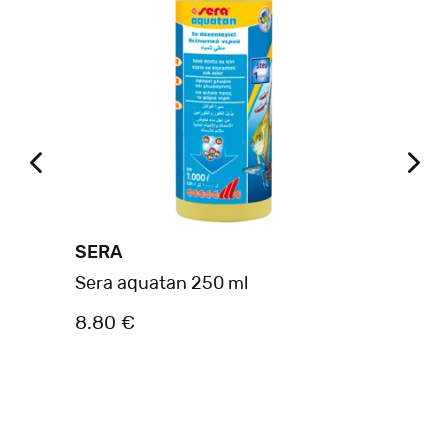
SERA
SE
Sera aquatan 250 ml
Ser
8.80 €
3.