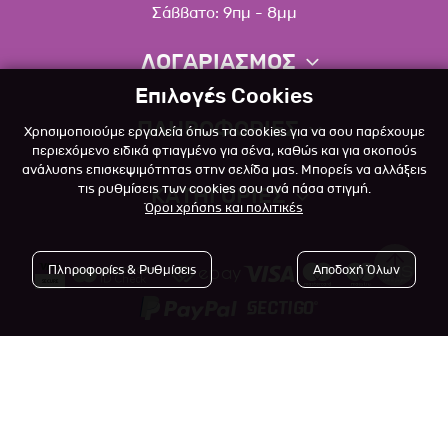
Σάββατο: 9πμ - 8μμ
ΛΟΓΑΡΙΑΣΜΟΣ
Επιλογές Cookies
Πληροφορίες λογαριασμού
ΠΛΗΡΟΦΟΡΙΕΣ
Χρησιμοποιούμε εργαλεία όπως τα cookies για να σου παρέχουμε
Λίστα αγαπημένων
περιεχόμενο ειδικά φτιαγμένο για σένα, καθώς και για σκοπούς
ανάλυσης επισκεψιμότητας στην σελίδα μας. Μπορείς να αλλάξεις
Σχετικά
Πολιτική επιστροφών
τις ρυθμίσεις των cookies σου ανά πάσα στιγμή.
ΚΑΤΗΓΟΡΙΕΣ
Όροι χρήσης και πολιτικές
Επικοινωνία
Σκύλος
Blog
Πληροφορίες & Ρυθμίσεις
Αποδοχή Όλων
Γάτα
Όροι Χρήσης
Μικρό Ζώο
Πολιτική Απορρήτου
Πτηνό
Copyright © 2023
-2026 Αlfapet.gr |
Τρόποι Πληρωμής
All rights reserved.
Ψάρι
Τρόποι Αποστολής

Powered by
Developed with

Ερπετό