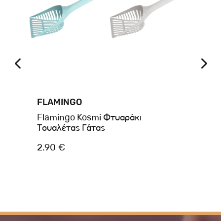
FLAMINGO
FL
t
Flamingo Kosmi Φτυαράκι
Fl
Τουαλέτας Γάτας
Το
2.90 €
1.