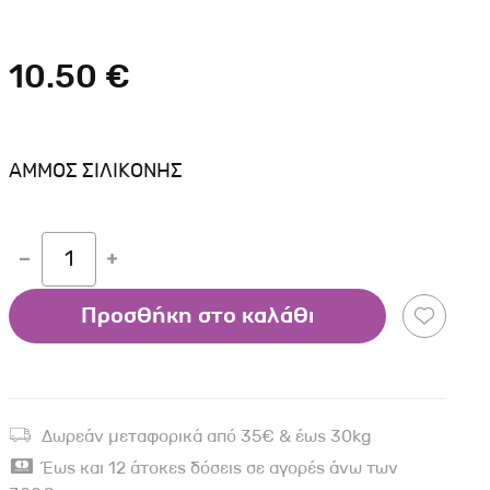
Σκύλου
Γάτας
Ταυτότητες Γάτας
Αλυσίδες-Φίμωτρα Σκύλου
Οδηγοί Γάτας
10.50 €
Παιχνίδια Σκύλου
ου
Ρουχαλάκια Σκύλου
Ταυτότητες Σκύλου
ΑΜΜΟΣ ΣΙΛΙΚΟΝΗΣ
Κουδουνάκια Σκύλου
Εκπαίδευση Σκύλου
1
άτας
Προσθήκη στο καλάθι
υ
κύλου
λου
Δωρεάν μεταφορικά από 35€ & έως 30kg
Έως και 12 άτοκες δόσεις σε αγορές άνω των