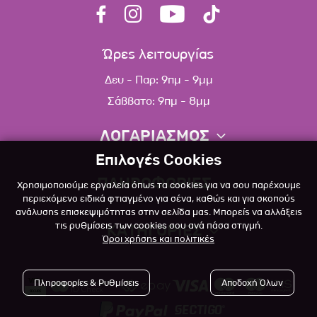
Ώρες λειτουργίας
Δευ - Παρ: 9πμ - 9μμ
Σάββατο: 9πμ - 8μμ
ΛΟΓΑΡΙΑΣΜΟΣ
Επιλογές Cookies
Πληροφορίες λογαριασμού
ΠΛΗΡΟΦΟΡΙΕΣ
Χρησιμοποιούμε εργαλεία όπως τα cookies για να σου παρέχουμε
Λίστα αγαπημένων
περιεχόμενο ειδικά φτιαγμένο για σένα, καθώς και για σκοπούς
ανάλυσης επισκεψιμότητας στην σελίδα μας. Μπορείς να αλλάξεις
Σχετικά
Πολιτική επιστροφών
τις ρυθμίσεις των cookies σου ανά πάσα στιγμή.
ΚΑΤΗΓΟΡΙΕΣ
Όροι χρήσης και πολιτικές
Επικοινωνία
Σκύλος
Blog
Πληροφορίες & Ρυθμίσεις
Αποδοχή Όλων
Γάτα
Όροι Χρήσης