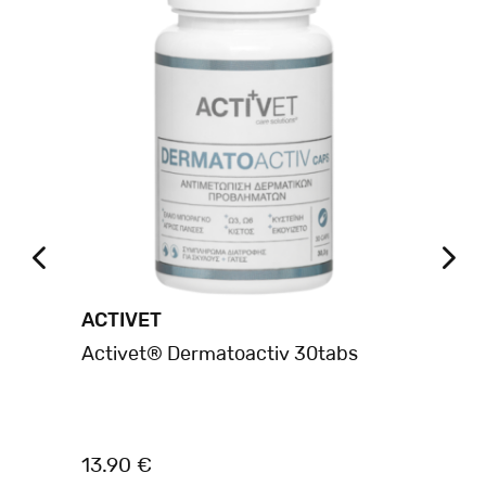
ACTIVET
VE
ιών
Activet® Dermatoactiv 30tabs
ST
13.90 €
18