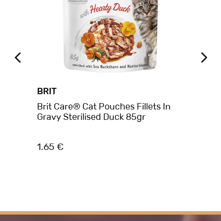
BRIT
A
s
Brit Care® Cat Pouches Fillets In
AM
Gravy Sterilised Duck 85gr
SE
1.65 €
1.