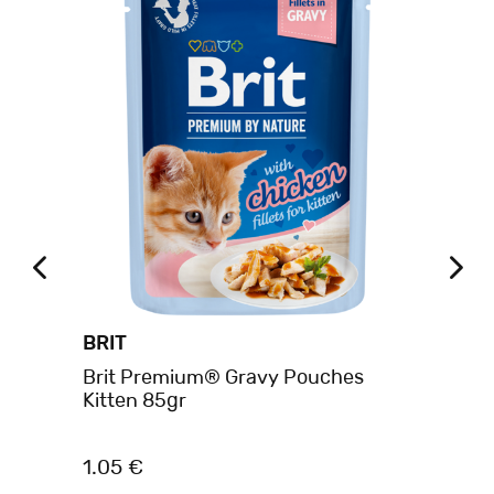
BRIT
BR
Brit Premium® Gravy Pouches
Br
Kitten 85gr
Be
1.05 €
1.