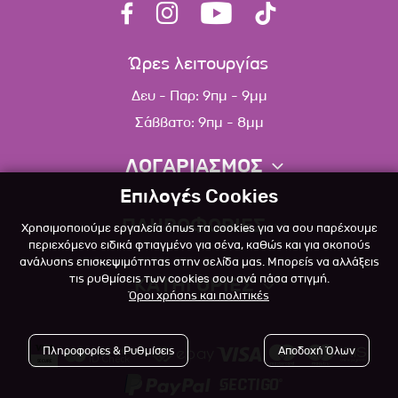
Ώρες λειτουργίας
Δευ - Παρ: 9πμ - 9μμ
Σάββατο: 9πμ - 8μμ
ΛΟΓΑΡΙΑΣΜΟΣ
Επιλογές Cookies
Πληροφορίες λογαριασμού
ΠΛΗΡΟΦΟΡΙΕΣ
Χρησιμοποιούμε εργαλεία όπως τα cookies για να σου παρέχουμε
Λίστα αγαπημένων
περιεχόμενο ειδικά φτιαγμένο για σένα, καθώς και για σκοπούς
ανάλυσης επισκεψιμότητας στην σελίδα μας. Μπορείς να αλλάξεις
Σχετικά
Πολιτική επιστροφών
τις ρυθμίσεις των cookies σου ανά πάσα στιγμή.
ΚΑΤΗΓΟΡΙΕΣ
Όροι χρήσης και πολιτικές
Επικοινωνία
Σκύλος
Blog
Πληροφορίες & Ρυθμίσεις
Αποδοχή Όλων
Γάτα
Όροι Χρήσης