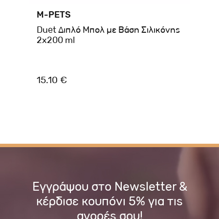
M-PETS
FL
Duet Διπλό Μπολ με Βάση Σιλικόνης
DI
2x200 ml
α
15.10 €
7.
Εγγράψου στο Newsletter &
κέρδισε κουπόνι 5% για τις
αγορές σου!