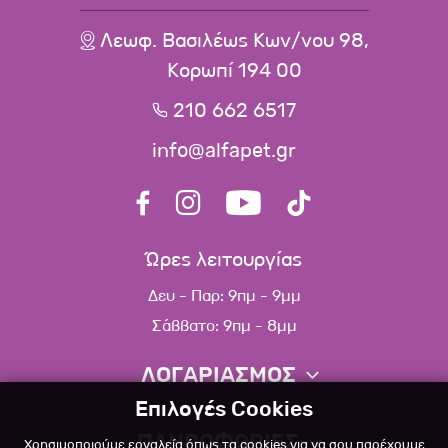
Λεωφ. Βασιλέως Κων/νου 98,
Κορωπί 194 00
210 662 6517
info@alfapet.gr
Ώρες λειτουργίας
Δευ - Παρ: 9πμ - 9μμ
Σάββατο: 9πμ - 8μμ
ΛΟΓΑΡΙΑΣΜΟΣ
Επιλογές Cookies
Πληροφορίες λογαριασμού
ΠΛΗΡΟΦΟΡΙΕΣ
Χρησιμοποιούμε εργαλεία όπως τα cookies για να σου παρέχουμε