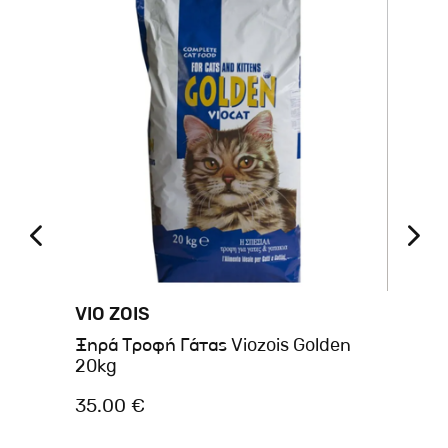
VIO ZOIS
CA
ure
Ξηρά Τροφή Γάτας Viozois Golden
Ca
20kg
Na
35.00 €
9.