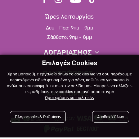
Ώρες λειτουργίας
Δευ - Παρ: 9πμ - 9μμ
Σάββατο: 9πμ - 8μμ
ΛΟΓΑΡΙΑΣΜΟΣ
Επιλογές Cookies
Πληροφορίες λογαριασμού
ΠΛΗΡΟΦΟΡΙΕΣ
Χρησιμοποιούμε εργαλεία όπως τα cookies για να σου παρέχουμε
Λίστα αγαπημένων
περιεχόμενο ειδικά φτιαγμένο για σένα, καθώς και για σκοπούς
ανάλυσης επισκεψιμότητας στην σελίδα μας. Μπορείς να αλλάξεις
Σχετικά
Πολιτική επιστροφών
τις ρυθμίσεις των cookies σου ανά πάσα στιγμή.
ΚΑΤΗΓΟΡΙΕΣ
Όροι χρήσης και πολιτικές
Επικοινωνία
Σκύλος
Blog
Πληροφορίες & Ρυθμίσεις
Αποδοχή Όλων
Γάτα
Όροι Χρήσης
Μικρό Ζώο
Πολιτική Απορρήτου