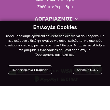
Σάββατο: 9πμ - 8μμ
ΛΟΓΑΡΙΑΣΜΟΣ
Επιλογές Cookies
Πληροφορίες λογαριασμού
ΠΛΗΡΟΦΟΡΙΕΣ
Χρησιμοποιούμε εργαλεία όπως τα cookies για να σου παρέχουμε
Λίστα αγαπημένων
περιεχόμενο ειδικά φτιαγμένο για σένα, καθώς και για σκοπούς
ανάλυσης επισκεψιμότητας στην σελίδα μας. Μπορείς να αλλάξεις
Σχετικά
Πολιτική επιστροφών
τις ρυθμίσεις των cookies σου ανά πάσα στιγμή.
ΚΑΤΗΓΟΡΙΕΣ
Όροι χρήσης και πολιτικές
Επικοινωνία
Σκύλος
Blog
Πληροφορίες & Ρυθμίσεις
Αποδοχή Όλων
Γάτα
Όροι Χρήσης
Μικρό Ζώο
Πολιτική Απορρήτου
Πτηνό
Copyright © 2023
-2026 Αlfapet.gr |
Τρόποι Πληρωμής
All rights reserved.
Ψάρι
Τρόποι Αποστολής

Powered by
Developed with
