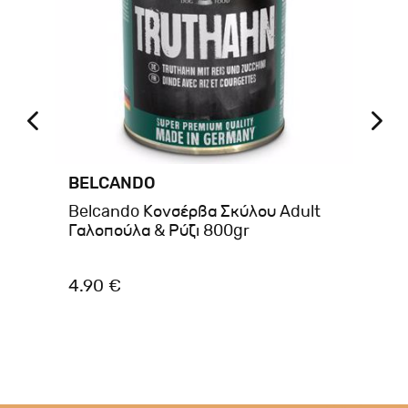
BELCANDO
BR
f &
Belcando Κονσέρβα Σκύλου Adult
Br
Γαλοπούλα & Ρύζι 800gr
Po
Gr
4.90 €
1.