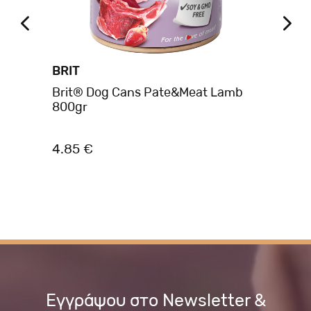
BRIT
BR
Brit® Dog Cans Pate&Meat Lamb
Br
800gr
Pou
Ca
4.85 €
1.
Εγγράψου στο Newsletter &