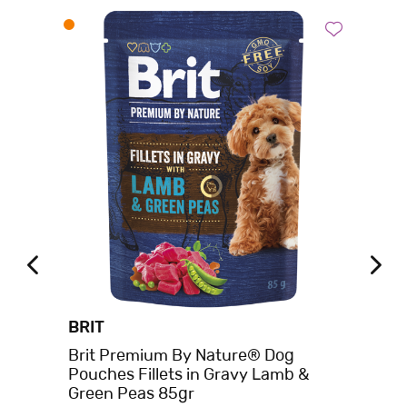
BRIT
BE
t
Brit Premium By Nature® Dog
Be
Pouches Fillets in Gravy Lamb &
Πά
Green Peas 85gr