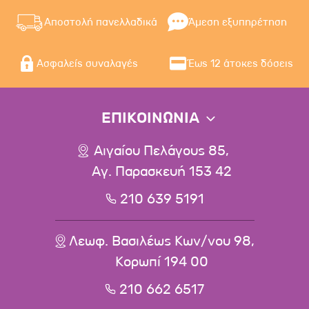
Αποστολή πανελλαδικά
Άμεση εξυπηρέτηση
Ασφαλείς συναλαγές
Έως 12 άτοκες δόσεις
ΕΠΙΚΟΙΝΩΝΙΑ
Αιγαίου Πελάγους 85,
Αγ. Παρασκευή 153 42
210 639 5191
Λεωφ. Βασιλέως Κων/νου 98,
Κορωπί 194 00
210 662 6517