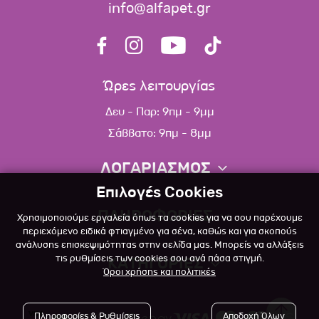
info@alfapet.gr
Ώρες λειτουργίας
Δευ - Παρ: 9πμ - 9μμ
Σάββατο: 9πμ - 8μμ
ΛΟΓΑΡΙΑΣΜΟΣ
Επιλογές Cookies
Πληροφορίες λογαριασμού
ΠΛΗΡΟΦΟΡΙΕΣ
Χρησιμοποιούμε εργαλεία όπως τα cookies για να σου παρέχουμε
Λίστα αγαπημένων
περιεχόμενο ειδικά φτιαγμένο για σένα, καθώς και για σκοπούς
ανάλυσης επισκεψιμότητας στην σελίδα μας. Μπορείς να αλλάξεις
Σχετικά
Πολιτική επιστροφών
τις ρυθμίσεις των cookies σου ανά πάσα στιγμή.
ΚΑΤΗΓΟΡΙΕΣ
Όροι χρήσης και πολιτικές
Επικοινωνία
Σκύλος
Blog
Πληροφορίες & Ρυθμίσεις
Αποδοχή Όλων