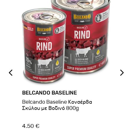
BELCANDO BASELINE
BE
Belcando Baseline Κονσέρβα
Be
Σκύλου με Βοδινό 800g
Κυ
4.50 €
1.