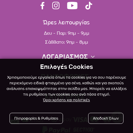
Ώρες λειτουργίας
Δευ - Παρ: 9πμ - 9μμ
Σάββατο: 9πμ - 8μμ
ΛΟΓΑΡΙΑΣΜΟΣ
Επιλογές Cookies
Πληροφορίες λογαριασμού
ΠΛΗΡΟΦΟΡΙΕΣ
Χρησιμοποιούμε εργαλεία όπως τα cookies για να σου παρέχουμε
Λίστα αγαπημένων
περιεχόμενο ειδικά φτιαγμένο για σένα, καθώς και για σκοπούς
ανάλυσης επισκεψιμότητας στην σελίδα μας. Μπορείς να αλλάξεις
Σχετικά
Πολιτική επιστροφών
τις ρυθμίσεις των cookies σου ανά πάσα στιγμή.
ΚΑΤΗΓΟΡΙΕΣ
Όροι χρήσης και πολιτικές
Επικοινωνία
Σκύλος
Blog
Πληροφορίες & Ρυθμίσεις
Αποδοχή Όλων
Γάτα
Όροι Χρήσης