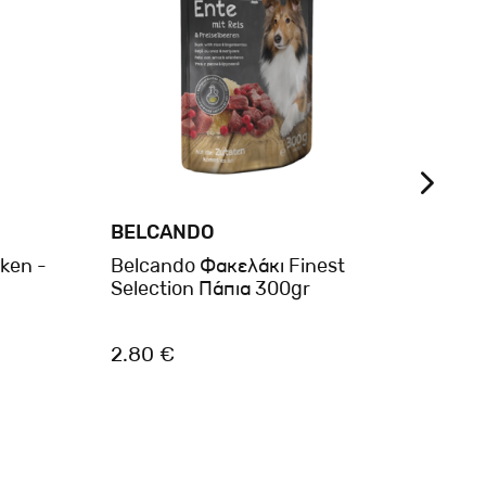
BELCANDO
BRIT
ken -
Belcando Φακελάκι Finest
Brit
Selection Πάπια 300gr
Pouch
& Gr
2.80 €
1.05