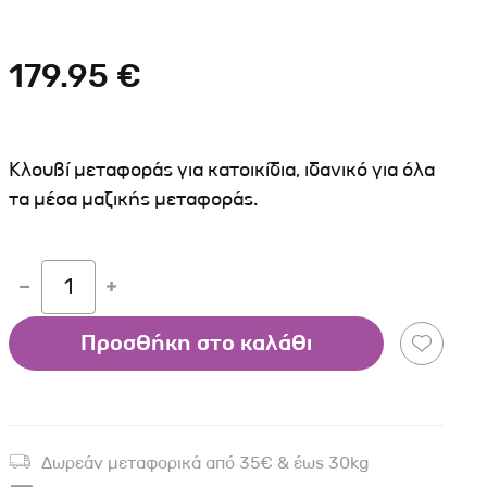
Σκύλου
Γάτας
Ταυτότητες Γάτας
Αλυσίδες-Φίμωτρα Σκύλου
Οδηγοί Γάτας
179.95 €
Παιχνίδια Σκύλου
ου
Ρουχαλάκια Σκύλου
Ταυτότητες Σκύλου
Κλουβί μεταφοράς για κατοικίδια, ιδανικό για όλα
Κουδουνάκια Σκύλου
τα μέσα μαζικής μεταφοράς.
Εκπαίδευση Σκύλου
άτας
1
υ
Προσθήκη στο καλάθι
κύλου
λου
Δωρεάν μεταφορικά από 35€ & έως 30kg