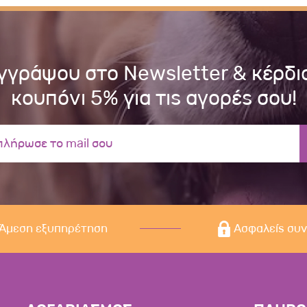
γγράψου στο Newsletter & κέρδι
κουπόνι 5% για τις αγορές σου!
Άμεση εξυπηρέτηση
Ασφαλείς συ