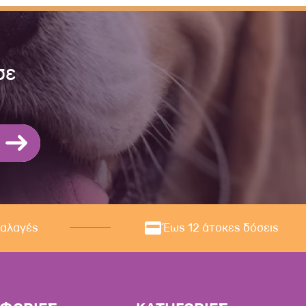
σε
ναλαγές
Έως 12 άτοκες δόσεις