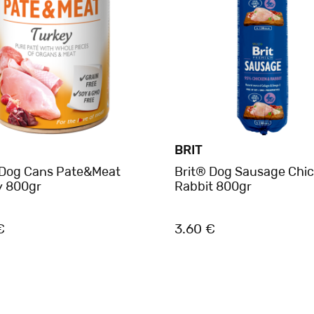
BRIT
 Dog Cans Pate&Meat
Brit® Dog Sausage Chic
y 800gr
Rabbit 800gr
€
3.60 €