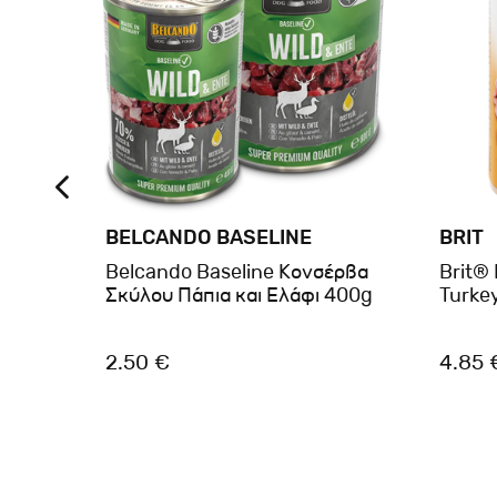
BELCANDO BASELINE
BRIT
λου
Belcando Baseline Κονσέρβα
Brit®
Σκύλου Πάπια και Ελάφι 400g
Turke
2.50 €
4.85 