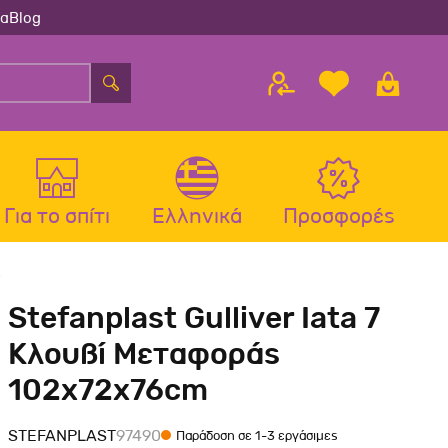
ία
Blog
Για το σπίτι
Ελληνικά
Προσφορές
λου
ς
Αξεσουάρ Σκύλου
Αξεσουάρ Γάτας
Stefanplast Gulliver Iata 7
λου
Μπολ-Ταιστρες-Ποτίστρες Σκύλου
Μπολ-Ταιστρες-Ποτίστρες Γάτας
Κλουβί Μεταφοράς
Περιλαίμια Σκύλου
Περιλαίμια-Σαμαράκια Γάτας
102x72x76cm
Σαμαράκια Σκύλου
Παιχνίδια Γάτας
Οδηγοί-Πτυσσόμενοι Οδηγοί
Ονυχοδρόμια Γάτας
STEFANPLAST
97490
Παράδοση σε 1-3 εργάσιμες