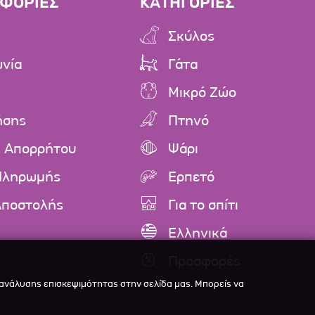
ΦΟΡΙΕΣ
ΚΑΤΗΓΟΡΙΕΣ
Σκύλος
ωνία
Γάτα
Μικρό Ζώο
ήσης
Πτηνό
ή Απορρήτου
Ψάρι
Πληρωμής
Ερπετό
Αποστολής
Για το σπίτι
Ελληνικά
Προσφορές
 ανάλυσης επισκεψιμότητας στην σελίδα μας. Μπορείς να