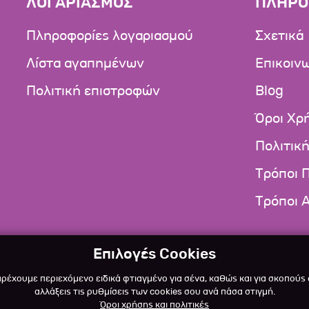
ΛΟΓΑΡΙΑΣΜΟΣ
ΠΛΗΡΟ
Πληροφορίες λογαριασμού
Σχετικά
Λίστα αγαπημένων
Επικοιν
Πολιτική επιστροφών
Blog
Όροι Χρ
Πολιτικ
Τρόποι 
Τρόποι 
Επιλογές Cookies
αρέχουμε περιεχόμενο ειδικά φτιαγμένο για σένα, καθώς και για σκοπούς
αλλάξεις τις ρυθμίσεις των cookies σου ανά πάσα στιγμή.
Όροι χρήσης και πολιτικές