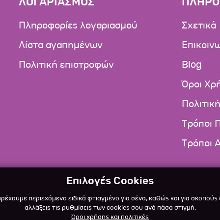
ΛΟΓΑΡΙΑΣΜΟΣ
ΠΛΗΡΟ
Πληροφορίες λογαριασμού
Σχετικά
Λίστα αγαπημένων
Επικοιν
Πολιτική επιστροφών
Blog
Όροι Χρ
Πολιτικ
Τρόποι 
Τρόποι 
Επιλογές Cookies
αρέχουμε περιεχόμενο ειδικά φτιαγμένο για σένα, καθώς και για σκοπούς
αλλάξεις τις ρυθμίσεις των cookies σου ανά πάσα στιγμή.
Όροι χρήσης και πολιτικές