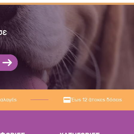
σε
ναλαγές
Έως 12 άτοκες δόσεις