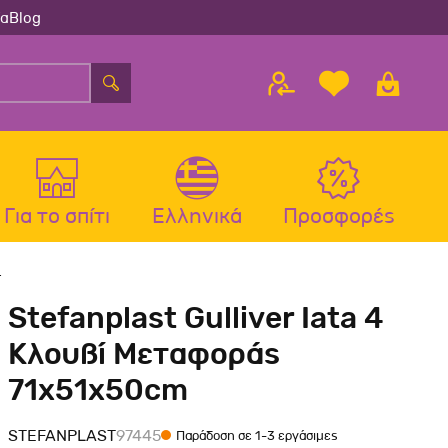
ία
Blog
Για το σπίτι
Ελληνικά
Προσφορές
λου
ς
Αξεσουάρ Σκύλου
Αξεσουάρ Γάτας
Stefanplast Gulliver Iata 4
λου
Μπολ-Ταιστρες-Ποτίστρες Σκύλου
Μπολ-Ταιστρες-Ποτίστρες Γάτας
Κλουβί Μεταφοράς
Περιλαίμια Σκύλου
Περιλαίμια-Σαμαράκια Γάτας
71x51x50cm
Σαμαράκια Σκύλου
Παιχνίδια Γάτας
Οδηγοί-Πτυσσόμενοι Οδηγοί
Ονυχοδρόμια Γάτας
STEFANPLAST
97445
Παράδοση σε 1-3 εργάσιμες