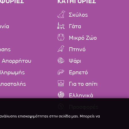
ΦΟΡΙΕΣ
ΚΑΤΗΓΟΡΙΕΣ
Σκύλος
ωνία
Γάτα
Μικρό Ζώο
ήσης
Πτηνό
ή Απορρήτου
Ψάρι
Πληρωμής
Ερπετό
Αποστολής
Για το σπίτι
Ελληνικά
Προσφορές
 ανάλυσης επισκεψιμότητας στην σελίδα μας. Μπορείς να