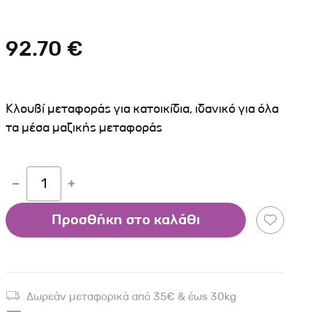
Σκύλου
Γάτας
Ταυτότητες Γάτας
Αλυσίδες-Φίμωτρα Σκύλου
Οδηγοί Γάτας
92.70 €
Παιχνίδια Σκύλου
ου
Ρουχαλάκια Σκύλου
Ταυτότητες Σκύλου
Κλουβί μεταφοράς για κατοικίδια, ιδανικό για όλα
Κουδουνάκια Σκύλου
τα μέσα μαζικής μεταφοράς
Εκπαίδευση Σκύλου
άτας
1
υ
Προσθήκη στο καλάθι
κύλου
λου
Δωρεάν μεταφορικά από 35€ & έως 30kg