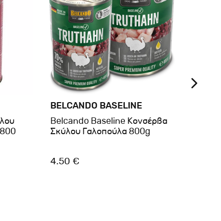
BELCANDO BASELINE
BRIT
ύλου
Belcando Baseline Κονσέρβα
Brit
 800
Σκύλου Γαλοπούλα 800g
Beef 
4.50 €
3.00