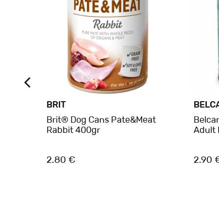
BRIT
BELC
at
Brit® Dog Cans Pate&Meat
Belca
Rabbit 400gr
Adult
2.80 €
2.90 