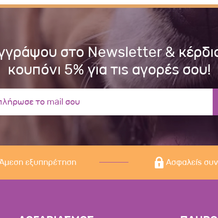
γγράψου στο Newsletter & κέρδι
κουπόνι 5% για τις αγορές σου!
Άμεση εξυπηρέτηση
Ασφαλείς συ