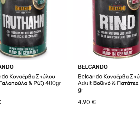
ANDO
BELCANDO
ndo Κονσέρβα Σκύλου
Belcando Κονσέρβα Σκ
 Γαλοπούλα & Ρύζι 400gr
Adult Βοδινό & Πατάτες
gr
€
4.90 €