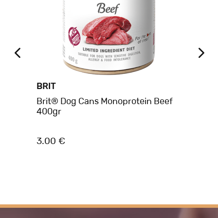
BRIT
BE
Brit® Dog Cans Monoprotein Beef
Be
 &
400gr
Γα
3.00 €
4.