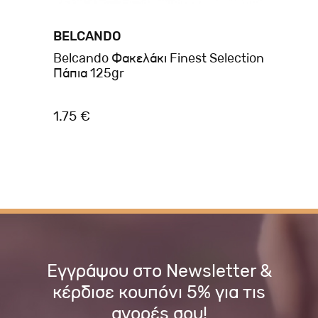
BELCANDO
BE
ion
Belcando Φακελάκι Finest Selection
Be
Πάπια 125gr
Βο
1.75 €
4.
Εγγράψου στο Newsletter &
κέρδισε κουπόνι 5% για τις
αγορές σου!