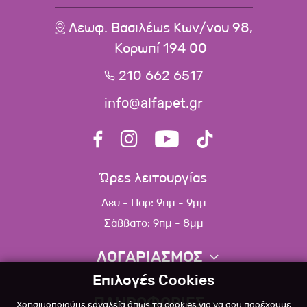
Λεωφ. Βασιλέως Κων/νου 98,
Κορωπί 194 00
210 662 6517
info@alfapet.gr
Ώρες λειτουργίας
Δευ - Παρ: 9πμ - 9μμ
Σάββατο: 9πμ - 8μμ
ΛΟΓΑΡΙΑΣΜΟΣ
Επιλογές Cookies
Πληροφορίες λογαριασμού
ΠΛΗΡΟΦΟΡΙΕΣ
Χρησιμοποιούμε εργαλεία όπως τα cookies για να σου παρέχουμε