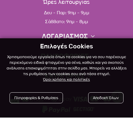
Ώρες λειτουργίας
Δευ - Παρ: 9πμ - 9μμ
Σάββατο: 9πμ - 8μμ
ΛΟΓΑΡΙΑΣΜΟΣ
Επιλογές Cookies
Πληροφορίες λογαριασμού
ΠΛΗΡΟΦΟΡΙΕΣ
Χρησιμοποιούμε εργαλεία όπως τα cookies για να σου παρέχουμε
Λίστα αγαπημένων
περιεχόμενο ειδικά φτιαγμένο για σένα, καθώς και για σκοπούς
ανάλυσης επισκεψιμότητας στην σελίδα μας. Μπορείς να αλλάξεις
Σχετικά
Πολιτική επιστροφών
τις ρυθμίσεις των cookies σου ανά πάσα στιγμή.
ΚΑΤΗΓΟΡΙΕΣ
Όροι χρήσης και πολιτικές
Επικοινωνία
Σκύλος
Blog
Πληροφορίες & Ρυθμίσεις
Αποδοχή Όλων
Γάτα
Όροι Χρήσης
Μικρό Ζώο
Πολιτική Απορρήτου
Πτηνό
Copyright © 2023
-2026 Αlfapet.gr |
Τρόποι Πληρωμής