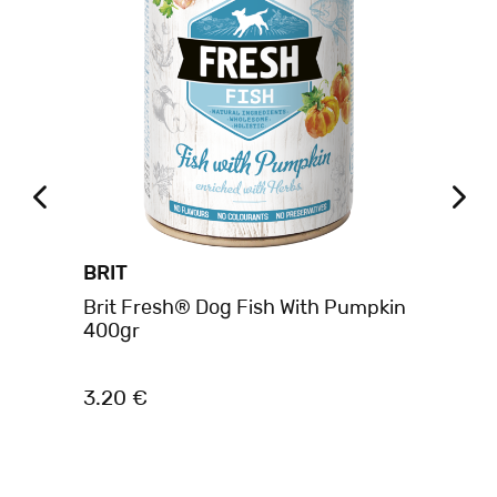
BRIT
BR
Brit Fresh® Dog Fish With Pumpkin
Br
400gr
La
3.20 €
4.