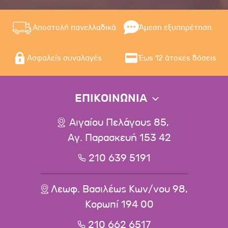
Αποστολή πανελλαδικά
Άμεση εξυπηρέτηση
Ασφαλείς συναλαγές
Έως 12 άτοκες δόσεις
ΕΠΙΚΟΙΝΩΝΙΑ
Αιγαίου Πελάγους 85,
Αγ. Παρασκευή 153 42
210 639 5191
Λεωφ. Βασιλέως Κων/νου 98,
Κορωπί 194 00
210 662 6517