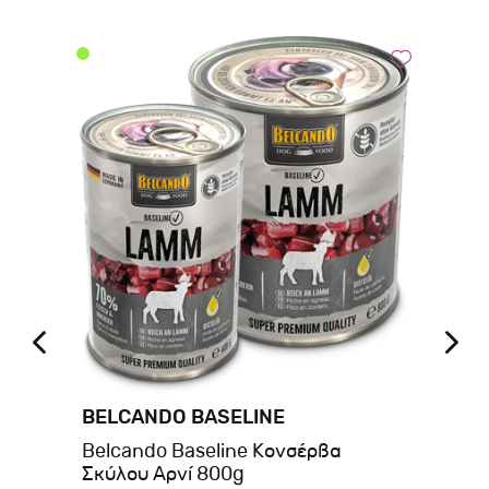
BELCANDO BASELINE
BE
ans
Belcando Baseline Κονσέρβα
Be
Σκύλου Αρνί 800g
Πά