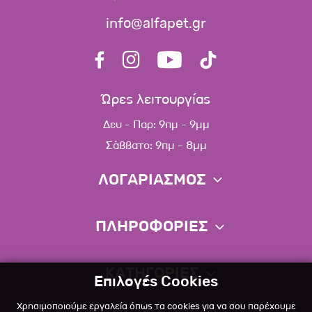
info@alfapet.gr
Ώρες λειτουργίας
Δευ - Παρ: 9πμ - 9μμ
Σάββατο: 9πμ - 8μμ
ΛΟΓΑΡΙΑΣΜΟΣ
Πληροφορίες λογαριασμού
ΠΛΗΡΟΦΟΡΙΕΣ
Λίστα αγαπημένων
Σχετικά
Πολιτική επιστροφών
ΚΑΤΗΓΟΡΙΕΣ
Επιλογές Cookies
Επικοινωνία
Σκύλος
Χρησιμοποιούμε εργαλεία όπως τα cookies για να σου παρέχουμε