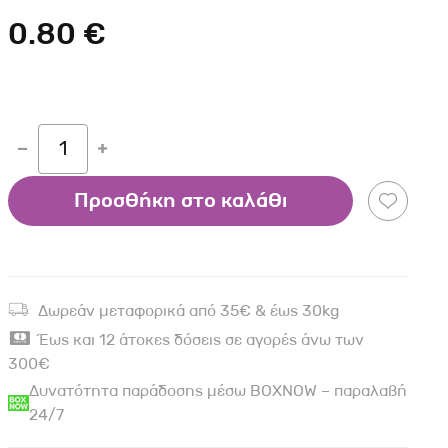
Σκύλου
Γάτας
Ταυτότητες Γάτας
0.80 €
Αλυσίδες-Φίμωτρα Σκύλου
Οδηγοί Γάτας
Παιχνίδια Σκύλου
ου
Ρουχαλάκια Σκύλου
Ταυτότητες Σκύλου
1
Κουδουνάκια Σκύλου
Προσθήκη στο καλάθι
Εκπαίδευση Σκύλου
άτας
υ
Δωρεάν μεταφορικά από 35€ & έως 30kg
κύλου
Έως και 12 άτοκες δόσεις σε αγορές άνω των
300€
λου
Δυνατότητα παράδοσης μέσω BOXNOW – παραλαβή
24/7