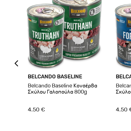
BELCANDO BASELINE
BELC
® Dog
Belcando Baseline Κονσέρβα
Belca
800gr
Σκύλου Γαλοπούλα 800g
Σκύλο
4.50 €
4.50 