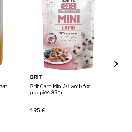
BRIT
BEL
eat
Brit Care Mini® Lamb for
Belca
puppies 85gr
Selec
1.95 €
1.75 