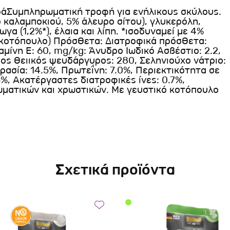
ράΣυμπληρωματική τροφή για ενήλικους σκύλους.
καλαμποκιού, 5% άλευρο σίτου), γλυκερόλη,
γα (1,2%*), έλαια και λίπη. *ισοδυναμεί με 4%
 κοτόπουλο) Πρόσθετα: Διατροφικά πρόσθετα:
ταμίνη Ε: 60, mg/kg: Άνυδρο Ιωδικό Ασβέστιο: 2.2,
ος θειικός ψευδάργυρος: 280, Σεληνιούχο νάτριο:
γρασία: 14.5%, Πρωτεΐνη: 7.0%, Περιεκτικότητα σε
%, Ακατέργαστες διατροφικές ίνες: 0.7%,
ωματικών και χρωστικών. Με γευστικό κοτόπουλο
Σχετικά προϊόντα