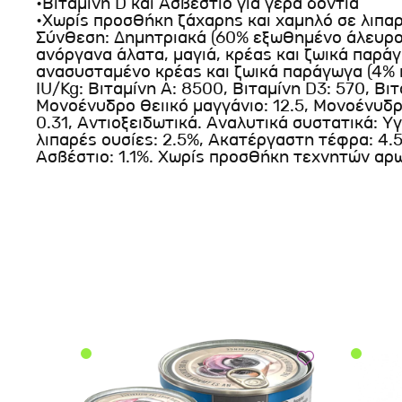
•Βιταμίνη D και Ασβέστιο για γερά δόντια
•Χωρίς προσθήκη ζάχαρης και χαμηλό σε λιπα
Σύνθεση: Δημητριακά (60% εξωθημένο άλευρο 
ανόργανα άλατα, μαγιά, κρέας και ζωικά παράγω
ανασυσταμένο κρέας και ζωικά παράγωγα (4%
IU/Kg: Βιταμίνη Α: 8500, Βιταμίνη D3: 570, Βι
Μονοένυδρο θειικό μαγγάνιο: 12.5, Μονοένυδρ
0.31, Αντιοξειδωτικά. Αναλυτικά συστατικά: Υ
λιπαρές ουσίες: 2.5%, Ακατέργαστη τέφρα: 4.5
Ασβέστιο: 1.1%. Χωρίς προσθήκη τεχνητών αρ