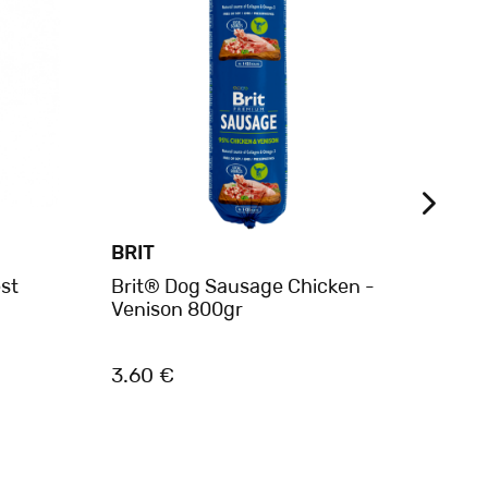
BRIT
BRIT
st
Brit® Dog Sausage Chicken -
Brit 
Venison 800gr
Mille
3.60 €
3.20