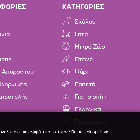
ΦΟΡΙΕΣ
ΚΑΤΗΓΟΡΙΕΣ
Σκύλος
ωνία
Γάτα
Μικρό Ζώο
ήσης
Πτηνό
ή Απορρήτου
Ψάρι
Πληρωμής
Ερπετό
Αποστολής
Για το σπίτι
Ελληνικά
Προσφορές
 ανάλυσης επισκεψιμότητας στην σελίδα μας. Μπορείς να