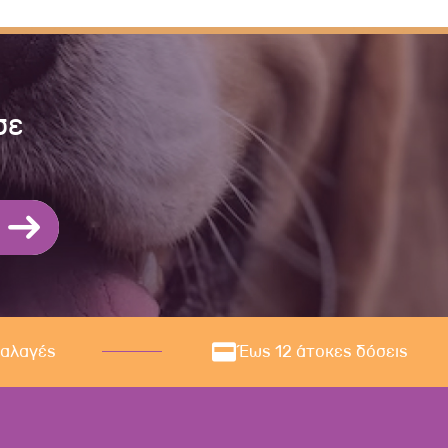
σε
ναλαγές
Έως 12 άτοκες δόσεις