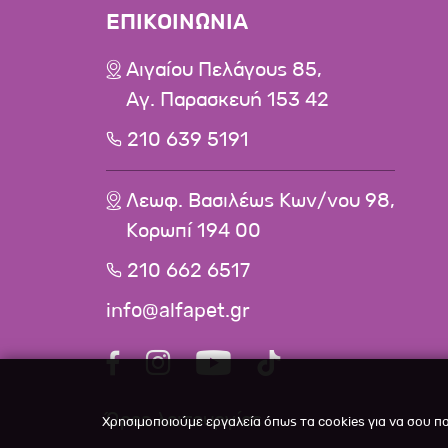
ΕΠΙΚΟΙΝΩΝΙΑ
Αιγαίου Πελάγους 85,
Αγ. Παρασκευή 153 42
210 639 5191
Λεωφ. Βασιλέως Κων/νου 98,
Κορωπί 194 00
210 662 6517
info@alfapet.gr
Ώρες λειτουργίας
Χρησιμοποιούμε εργαλεία όπως τα cookies για να σου π