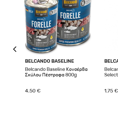
BELCANDO BASELINE
BELC
λου
Belcando Baseline Κονσέρβα
Belca
800
Σκύλου Πέστροφα 800g
Select
4.50 €
1.75 €