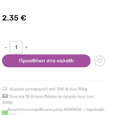
Σκύλου
Γάτας
Ταυτότητες Γάτας
Αλυσίδες-Φίμωτρα Σκύλου
Οδηγοί Γάτας
2.35 €
Παιχνίδια Σκύλου
ου
Ρουχαλάκια Σκύλου
Ταυτότητες Σκύλου
Κουδουνάκια Σκύλου
1
Εκπαίδευση Σκύλου
Προσθήκη στο καλάθι
άτας
υ
κύλου
Δωρεάν μεταφορικά από 35€ & έως 30kg
λου
Έως και 12 άτοκες δόσεις σε αγορές άνω των
300€
Δυνατότητα παράδοσης μέσω BOXNOW – παραλαβή